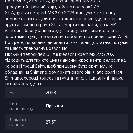
Велосипед 27,5" GT Aggressor Expert MS 2023 —
просунутий гірський хардтейл на колесах 27.5.
GT Aggressor Expert MS 27,5 2023, має дуже не погану
комплектацію, як для початкового велосипеду, по-перше
крута алюмінієва рама GT та амортизована виделка SR
Santour з блокуванням ходу. По-друге якысны колеса на
касетный втулці, з подвійними ободами та покришками WTB.
По-третє, гідравлічні дискові гальма, вони достатньо потужні
та мають прекрасну модуляцію.
Гірський велосипед GT Aggressor Expert MS 27,5 2023,
підходить для тих хто шукає якісний крос-кантрі велосипед
не за всі гроші Світу, щоб при цьому було оригінальне
обладнання Shimano, хоч початкового рівня, але оригінал
Shimano, хороші колеса та гума, а також гідравлічні гальма
та надійна виделка.
Рік
2023
Тип
Гірський
велосипеда
Діаметр
27,5"
колеса