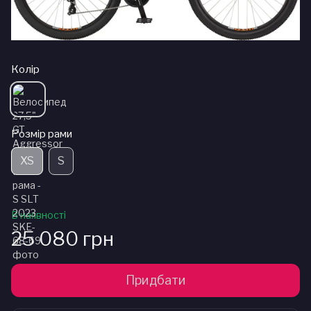
Колір
Розмір рами
XS
S
В наявності
25 080 грн
Придбати