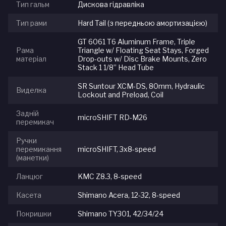
Тип гальм
Дискова гідравліка
Тип рами
Hard Tail (з передньою амортизацією)
GT 6061 T6 Aluminum Frame, Triple
Рама
Triangle w/ Floating Seat Stays, Forged
матеріал
Drop-outs w/ Disc Brake Mounts, Zero
Stack 1 1/8” Head Tube
SR Suntour XCM-DS, 80mm, Hydraulic
Виделка
Lockout and Preload, Coil
Задній
microSHIFT RD-M26
перемикач
Ручки
перемикання
microSHIFT, 3x8-speed
(манетки)
Ланцюг
KMC Z8.3, 8-speed
Касета
Shimano Acera, 12-32, 8-speed
Покришки
Shimano TY301, 42/34/24