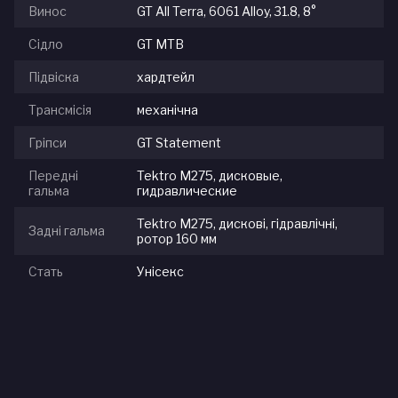
Винос
GT All Terra, 6061 Alloy, 31.8, 8°
Сідло
GT MTB
Підвіска
хардтейл
Трансмісія
механічна
Гріпси
GT Statement
Передні
Tektro M275, дисковые,
гальма
гидравлические
Tektro M275, дискові, гідравлічні,
Задні гальма
ротор 160 мм
Стать
Унісекс