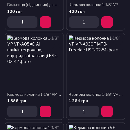
Вальниця (підшипник) до кермової колонки VP VP 1" для 1-5/32х16 (комплект 2шт)
Кермова колонка 1-1/8" VP MH-308E St 153гр. Напівінтегрована
120 грн
420 грн
Кермова колонка 1-1/8" VP VP-A05AC Al напівінтегрована, картриджні вальниці
Кермова колонка 1-1/8" VP VP-A93CF MTB-Freeride
1 386 грн
1 264 грн