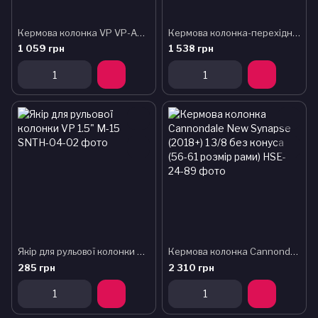
Кермова колонка VP VP-A61ACK
Кермова колонка-перехідник VP VP-A98ACS з 1-1/8" на 1.5" Al промпідш. напівінтегр.
1 059 грн
1 538 грн
Якір для рульової колонки VP 1.5" M-15
Кермова колонка Cannondale New Synapse (2018+) 1 3/8 без конуса (56-61 розмір рами)
285 грн
2 310 грн