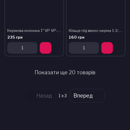
Кермова колонка 1" VP VP-H692W, різьбова, d 22.2/30/27, 24 TPI, вальниці сепараторні, сталева, чорна
Кільце під винос керма 1-1/8" FSA SPACER ALLOY 5мм
235 грн
160 грн
Показати ще 20 товарів
Назад
Вперед
1
з 3