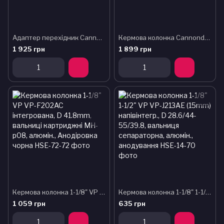
Адаптер перехідник Cannondale кермової 1,5 на 1 1/8 (KP058)
Кермова колонка Cannondale SI CRB під 25,4 мм рульову (KB002)
1 925 грн
1 899 грн
Кермова колонка 1-1/8" VP VP-F202AC інтегрована, D 41.8mm, вальниці картриджні MH-p08, алюмін., Анодіровка чорна
Кермова колонка 1-1/8" 1-1/2" VP VP-J213AE (15mm) напівінтегр., D 28.6/44-55/39.8, вальниця сепараторна, алюмін., анодування
1 059 грн
635 грн