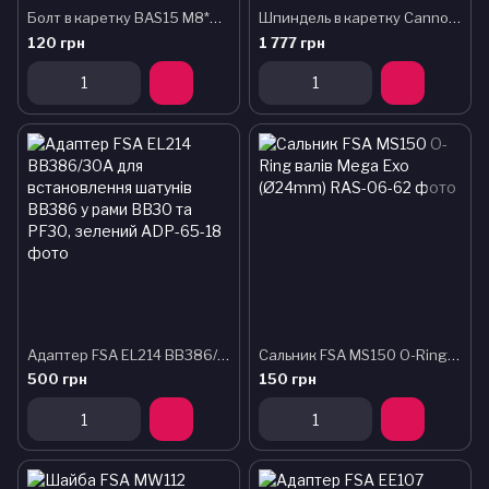
Болт в каретку BAS15 M8*P1*15L Allen Chromoly, 2Pcs SUN RACE
Шпиндель в каретку Cannondale BB30 SI MTN 137mm (KP308)
120 грн
1 777 грн
Адаптер FSA EL214 BB386/30A для встановлення шатунів BB386 у рами BB30 та PF30, зелений
Сальник FSA MS150 O-Ring валів Mega Exo (Ø24mm)
500 грн
150 грн