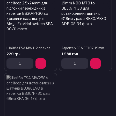
Шайба FSA MW112 cпейсер 2.5x24mm для підгонки перехідників кареток BB30/PF30 до довжини вала шатунів Mega Exo/Hollowtech
Адаптер FSA EE107 19mm NBD MTB to BB30/PF30 для встановлення шатунів Ø19мм у рами BB30/PF30
220 грн
1 588 грн