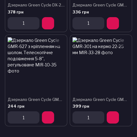
Дзеркало Green Cycle DX-2002BF в кермо з мигалкою
Дзеркало Green Cycle GMR-428 складане (кріплення в торець керма)
378 грн
336 грн
Дзеркало Green Cycle GMR-627 з кріпленням на шолом. Телескопічне подовження 5-8", регульоване
Дзеркало Green Cycle GMR-301 на кермо 22-25 мм
244 грн
399 грн