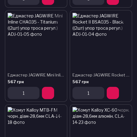
Еджастер JAGWIRE Mini Inline CHA035 - Titanium ((2шт) упор троса регул.)
Еджастер JAGWIRE Rocket II BSA035 - Black ((2шт) упор троса регул.)
567 грн
567 грн