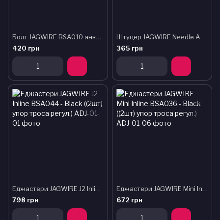
Болт JAGWIRE BSA010 анкерний 6мм гальванізований (25шт)
Штуцер JAGWIRE Needle Avid HFA204 (10шт)
420 грн
365 грн
Еджастери JAGWIRE J2 Inline BSA044 - Black ((2шт) упор троса регул.)
Еджастери JAGWIRE Mini Inline BSA036 - Black ((2шт) упор троса регул.)
798 грн
672 грн