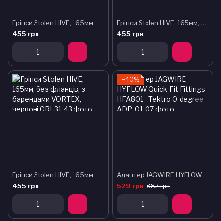
Гріпси Stolen HIVE, 165мм, без фланців, з барендами VORTEX, помаранчеві
Гріпси Stolen HIVE, 165мм, без фланців, з барендами VORTEX, жовті
455 грн
455 грн
−40%
Гріпси Stolen HIVE, 165мм, без фланців, з барендами VORTEX, червоні
Адаптер JAGWIRE HYFLOW Quick-Fit Fittings HFA801 - Tektro 0-degree
455 грн
529 грн
882 грн