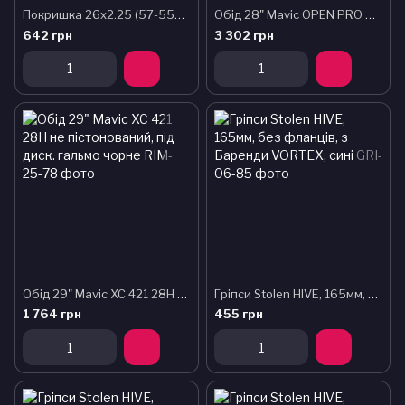
Покришка 26x2.25 (57-559) Rubena (Mitas) CITYHOPPER V99 Classic, чорна
Обід 28" Mavic OPEN PRO C 28H пістонований, під обідне гальмо чорний
642 грн
3 302 грн
Обід 29" Mavic XC 421 28H не пістонований, під диск. гальмо чорне
Гріпси Stolen HIVE, 165мм, без фланців, з Баренди VORTEX, сині
1 764 грн
455 грн