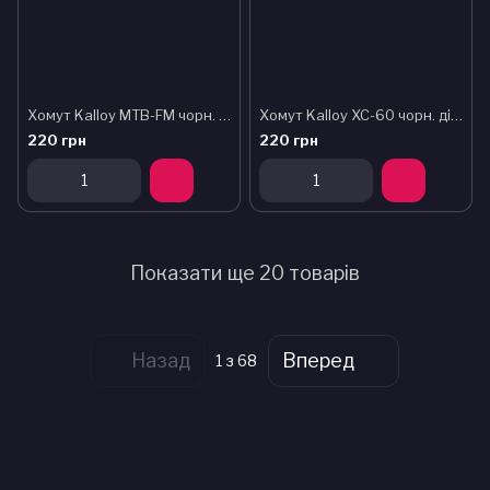
Хомут Kalloy MTB-FM чорн. діам-28,6мм
Хомут Kalloy XC-60 чорн. діам-28,6мм алюмін.
220 грн
220 грн
Показати ще 20 товарів
Назад
Вперед
1
з 68