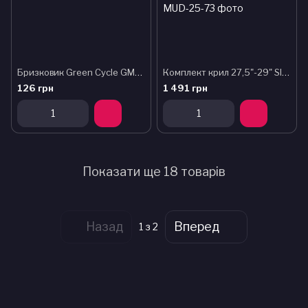
Бризковик Green Cycle GMG-06 міні, під сідло (L), 306х106мм, чорний
Комплект крил 27,5"-29" SIMPLA ADHD SDL, SPEEDclamp mounting швидкознімне кріплення, чорні з білими вставками
126 грн
1 491 грн
Показати ще 18 товарів
Назад
Вперед
1
з 2