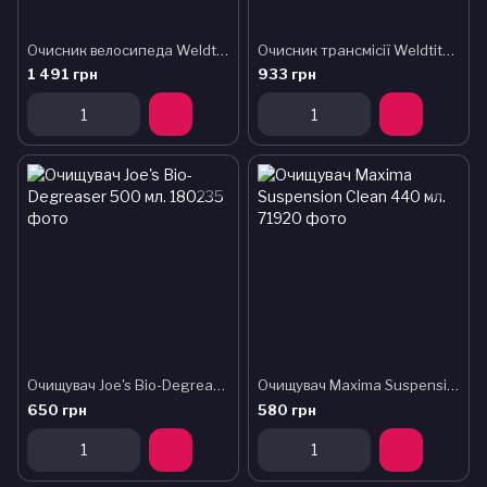
Очисник велосипеда Weldtite 03159 BIKE CLEANER CONCENTRATE LEMON (концентрат для приготування шампуню), 1л
Очисник трансмісії Weldtite 03022 CITRUS DEGREASER, 1л
1 491 грн
933 грн
Очищувач Joe's Bio-Degreaser 500 мл.
Очищувач Maxima Suspension Clean 440 мл.
650 грн
580 грн