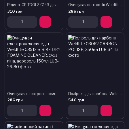
Рідина ICE TOOLZ C143 для металообробки
Очищувач контактів Weldtite 03910 e-BIKE CONNECTION CLEANER, аерозоль 150мл
310 грн
286 грн
Очищувач електровелосипедів Weldtite 03912 e-BIKE DRY FOAMING CLEANER, суха піна, аерозоль 150мл
Поліроль для карбона Weldtite 03062 CARBON POLISH, 250мл
286 грн
546 грн