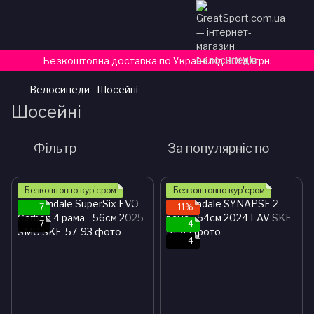
Безкоштовна доставка по Україні від 3000 грн.
Велосипеди
Шосейні
Шосейні
Фільтр
За популярністю
Безкоштовно кур'єром
Безкоштовно кур'єром
7
−11%
7
4
4