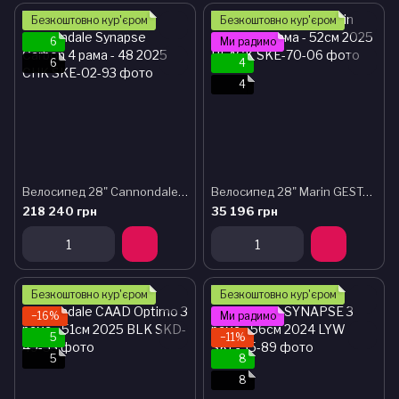
Безкоштовно кур'єром
Безкоштовно кур'єром
6
Ми радимо
6
4
4
Велосипед 28" Cannondale Synapse Carbon 4 рама - 48 2025 CHK
Велосипед 28" Marin GESTALT рама - 52см 2025 BLACK
218 240 грн
35 196 грн
Безкоштовно кур'єром
Безкоштовно кур'єром
−16%
Ми радимо
5
−11%
5
8
8