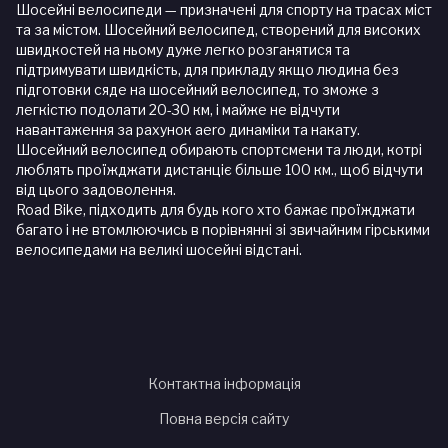
Шосейні велосипеди — призначені для спорту на трасах міст
та за містом. Шосейний велосипед, створений для високих
швидкостей на ньому дуже легко розганятися та
підтримувати швидкість, для прикладу якщо людина без
підготовки сяде на шосейний велосипед, то зможе з
легкістю подолати 20-30 км, і майже не відчути
навантаження за рахунок aero динаміки та накату.
Шосейний велосипед обирають спортсмени та люди, котрі
люблять проїжджати дистанціє більше 100 км., щоб відчути
від цього задоволення.
Road Bike, підходить для будь кого хто бажає проїжджати
багато і не втомлюючись в порівнянні зі звичайним гірськими
велосипедами на великі шосейні відстані.
Контактна інформація
Повна версія сайту