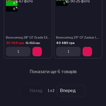
8
6
8
Велосипед 28" GT Grade Elite рама - 51см BUR 2023
Велосипед 29" GT Zaskar LT Comp рама - M JDE
30 769 грн
40 480 грн
41 459 грн
Показати ще 6 товарів
Назад
Вперед
1
з 2