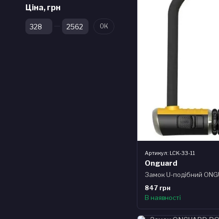
Ціна, грн
Від Ціна, грн
До Ціна, грн
ОК
Артикул: LCK-33-11
Onguard
847 грн
В наявності