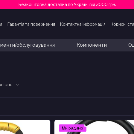
Безкоштовна доставка по Україні від 3000 грн.
ка
Гарантія та повернення
Контактна інформація
Корисні ста
ти
ументи/обслуговування
Компоненти
Од
рністю
Ми радимо