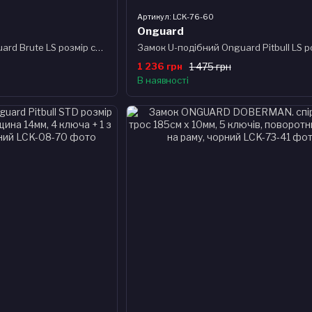
Артикул: LCK-76-60
Onguard
Замок U-подібний Onguard Brute LS розмір скоби 115 x 260мм, товщина 16.8мм. 4 ключі + 1 з підсвіткою
1 236 грн
1 475 грн
В наявності