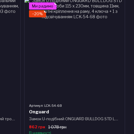
Ми радимо
−20%
Артикул: LCK-54-68
Onguard
Замок ONGUARD DOBERMAN. Спіральний трос 185см х 15мм, 4 ключа + 1 з підсвічуванням, поворотний тримач на раму
Замок U-подібний ONGUARD BULLDOG STD LM розмір скоби 115 x 230мм, товщина 11мм, поворотні кріплення на раму, 4 ключа + 1 з підсвічуванням
862 грн
1 078 грн
В наявності