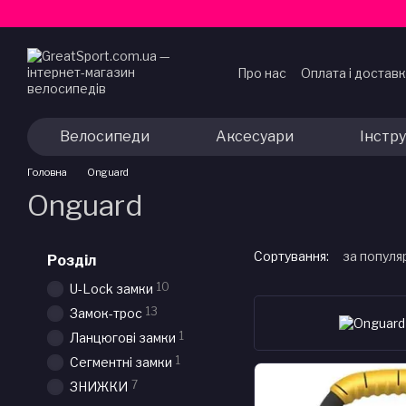
Перейти до основного контенту
Про нас
Оплата і достав
Договір публічної офер
Велосипеди
Аксесуари
Інстр
Головна
Onguard
Onguard
Сортування:
за популя
Розділ
10
U-Lock замки
13
Замок-трос
1
Ланцюгові замки
1
Сегментні замки
7
ЗНИЖКИ