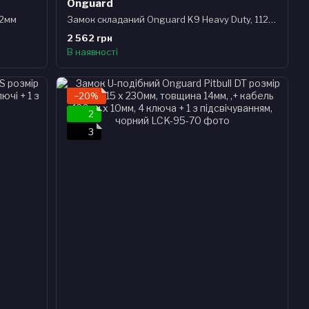
Onguard
12мм
Замок складаний Onguard K9 Heavy Duty, 112см, прогумований короб-тримач на раму, 4 ключа + 1 з підсвічуванням
2 562 грн
В наявності
−20%
2
3