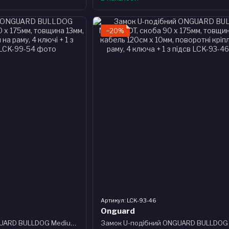
−20%
Артикул: LCK-93-46
Onguard
Замок U-подібний ONGUARD BULLDOG Medium розмір скоби 90 x 175мм, товщина 13мм, поворотне кріплення на раму, 4 ключі + 1 з підсвічуванням