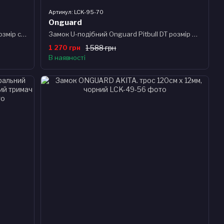
Артикул: LCK-95-70
Onguard
Замок U-подібний Onguard Pitbull LS розмір скоби 115 x 292мм, товщина 14мм. 4 ключі + 1 з підсвіткою
Замок U-подібний Onguard Pitbull DT розмір скоби 115 x 230мм, товщина 14мм, ,+ кабель 120см х 10мм, 4 ключа + 1 з підсвічуванням, чорний
1 270 грн
1 588 грн
В наявності