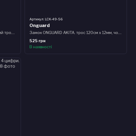
Артикул: LCK-49-56
Onguard
Замок ONGUARD DOBERMAN. спіральний трос 185см х 10мм, 5 ключів, поворотний тримач на раму, чорний
Замок ONGUARD AKITA. трос 120см х 12мм, чорний
525 грн
В наявності