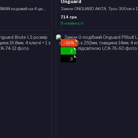
Onguard
Замок ONGUARD DOBERMAN кодовий на 4 цифри. Спіральний трос 240см х 12мм, поворотний тримач на раму
Замок ONGUARD AKITA. Трос 300см х 
714 грн
В наявності
−16%
2
3