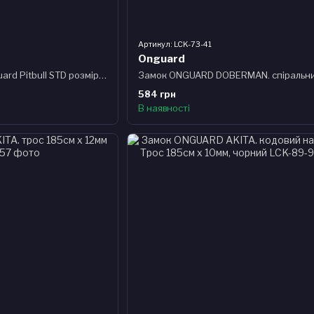
Артикул: LCK-73-41
Onguard
Замок U-подібний Onguard Pitbull STD розмір скоби 115 x 230мм, товщина 14мм, 4 ключа + 1 з підсвічуванням, чорний
584 грн
В наявності