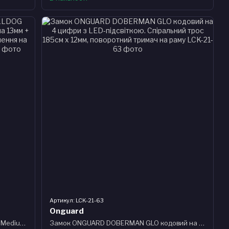
Артикул: LCK-21-63
Onguard
Замок U-подібний ONGUARD BULLDOG Medium DT, скоба 90 x 175мм, товщина 13мм + кабель 120см х 10мм, поворотні кріплення на раму, 4 ключа + 1 з підсв
Замок ONGUARD DOBERMAN GLO кодовий на 4 цифри з LED-підсвіткою. Спіральний трос 185см х 12мм, поворотний тримач на раму