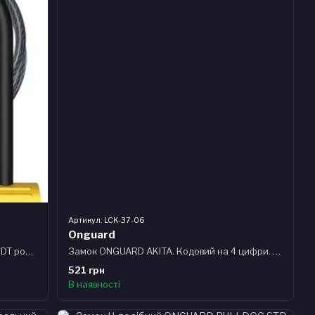
Артикул: LCK-37-06
Onguard
Замок U-подібний ONGUARD BULLDOG DT розмір скоби 115 x 230мм, товщина 13мм + кабель 120см х 10мм, поворотне кріплення на раму, 4 ключа + 1 з підсвічув
Замок ONGUARD AKITA. Кодовий на 4 цифри. Трос 185см х 10мм
521 грн
В наявності