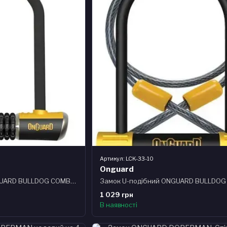
Артикул: LCK-33-10
Onguard
Замок U-подібний ONGUARD BULLDOG COMBO STD розмір скоби 115 x 230мм, товщина 13мм, поворотні кріплення на раму, кодовий замок на 4 цифри
1 029 грн
В наявності