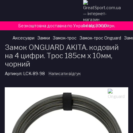
Безкоштовна доставка по Україні від 3000 грн.
Аксесуари
Замки
Замок-трос
Замок-трос Onguard
Замо
Замок ONGUARD AKITA. кодовий
на 4 цифри. Трос 185см х 10мм,
чорний
Артикул:
LCK-89-98
Написати відгук