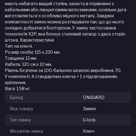
мають набагато вищий ступінь захисту в порівнянні з
кабельними або ланцюговими велозамками, оскільки дуга
виготовляється з особливо міцного металу. Завдяки
компактності замок можна розташувати так, що до нього
складно добратися болторізом. У замку застосована
технологія X2P, яка блокує сталевий затвор з двох сторін
штока. Характеристики
Тип: на ключі.
Розмір скоби: 115 x 230 мм.
Товщина: 13 мм.
Кабель: 120 см х 10 мм.
Рівень безпеки за 100-бальною шкалою виробника: 70.
У комплекті: 4 стандартних ключа + 1 з підсвічуванням,
кріплення.
Вага: 1,58 кг.
Бренд
ONGUARD
Вид товару
Замки
Тип замка
U-lock
Механізм замка
Ключ