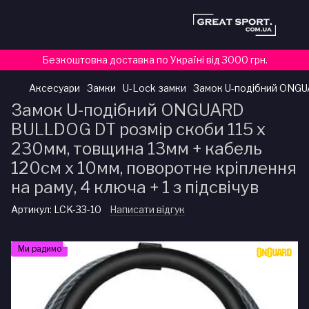
Безкоштовна доставка по Україні від 3000 грн.
Аксесуари
Замки
U-Lock замки
Замок U-подібний ONGUAR
Замок U-подібний ONGUARD
BULLDOG DT розмір скоби 115 x
230мм, товщина 13мм + кабель
120см х 10мм, поворотне кріплення
на раму, 4 ключа + 1 з підсвічув
Артикул:
LCK-33-10
Написати відгук
Ми радимо