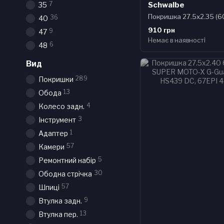
7
Schwalbe
35
36
40
910 грн
9
47
Немає в наявності
6
48
Вид
289
Покришки
13
Обода
4
Колесо задн.
3
Інструмент
1
Адаптер
57
Камери
5
Ремонтний набір
30
Ободна стрічка
57
Шпиці
9
Втулка задн.
13
Втулка пер.