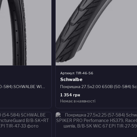
Артикул: TIR-46-56
Schwalbe
Покришка 27.5x2.00 (50-584) SCHWALBE WINTER K-Guard, TwinSkin B/B+RT HS396 104 Steel Studs WiC 50EPI
1 354 грн
Немає в наявності