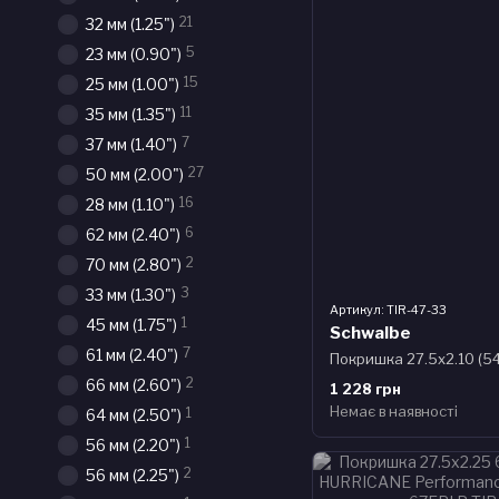
21
32 мм (1.25")
5
23 мм (0.90")
15
25 мм (1.00")
11
35 мм (1.35")
7
37 мм (1.40")
27
50 мм (2.00")
16
28 мм (1.10")
6
62 мм (2.40")
2
70 мм (2.80")
3
33 мм (1.30")
Артикул: TIR-47-33
1
45 мм (1.75")
Schwalbe
7
61 мм (2.40")
2
66 мм (2.60")
1 228 грн
Немає в наявності
1
64 мм (2.50")
1
56 мм (2.20")
2
56 мм (2.25")