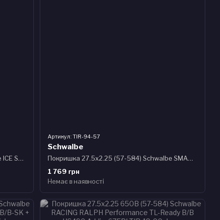
Артикул: TIR-94-57
Schwalbe
Покришка 27.5x2.25 (57-584) Schwalbe ICE SPIKER PRO Perfomance HS379, RaceGuard, 378 шипів, B/B-SK WiC 67 EPI
Покришка 27.5x2.25 (57-584) Schwalbe SMART SAM PLUS Perf, DD, GreenGuard B/B-SK+RT HS624 ADDIX 67EPI 35B
1 769 грн
Немає в наявності