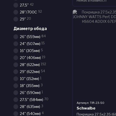
Немає в наявності
42
27,5"
92
28"/700С
20
29"
Диаметр обода
84
26" (559мм)
15
24" (507мм)
5
16" (305мм)
19
20" (406мм)
192
28" (622мм)
54
29" (622мм)
1
10" (152мм)
3
18" (355мм)
1
26" (590мм)
70
27.5" (584мм)
Артикул: TIR-23-50
3
28" (635мм)
Schwalbe
4
24" (540мм)