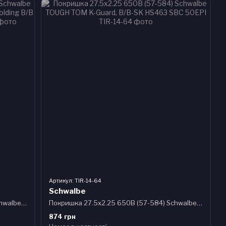
Артикул: TIR-14-64
Schwalbe
Покришка 27.5x2.25 650B (57-584) Schwalbe ROCKET RON Performance TL-Ready Folding B/B HS438 Addix, 67EPI EK
Покришка 27.5x2.25 650B (57-584) Schwalbe TOUGH TOM K-Guard, B/B-SK HS463 SBC 50EPI
874 грн