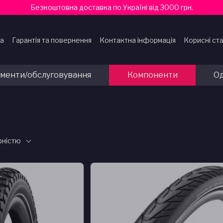
Безкоштовна доставка по Україні від 3000 грн.
ка
Гарантія та повернення
Контактна інформація
Корисні ста
ти
ументи/обслуговування
Компоненти
Од
рністю