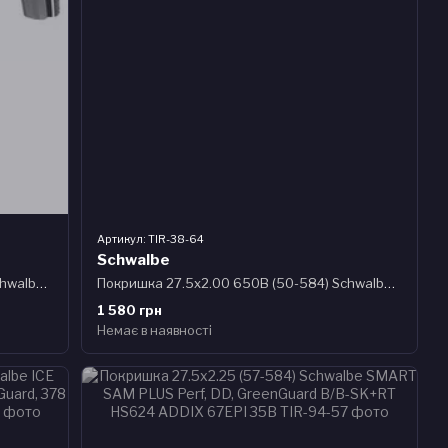
Артикул: TIR-38-64
Schwalbe
Покришка 27.5x2.00 650B (50-584) Schwalbe ENERGIZER PLUS Perf G-Guard TwinSkin B/B + RT HS492 Addix E, 67EPI 32B
Покришка 27.5x2.00 650B (50-584) Schwalbe HURRICANE Perf, DD, GreenGuard, B/B-SK+RT HS499 ADDIX 67EPI B
1 580 грн
Немає в наявності