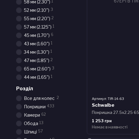
1
58 мм (2.30")
3
52 мм (2.10")
2
55 мм (2.20")
1
57 мм (2.125")
6
45 мм (1.70")
1
43 мм (1.60")
1
34 мм (1.30")
2
47 мм (1.85")
3
65 мм (2.60")
1
44 мм (1.65")
Розділ
2
Все для колес
Артикул: TIR-14-63
Schwalbe
433
Покришки
62
Камери
1 253 грн
13
Обода
Немає в наявності
57
Шпиці