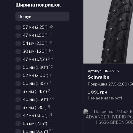
Ширина покришок
58
57 мм (2.25")
2
47 мм (1.90")
41
54 мм (2.10")
10
30 мм (1.20")
39
47 мм (1.75")
10
50 мм (1.90")
Артикул: TIR-12-95
7
52 мм (2.00")
Schwalbe
7
50 мм (1.95")
2
37 мм (1.45")
1 891 грн
Немає в наявності
34
40 мм (1.50")
9
37 мм (1.35")
21
42 мм (1.60")
4
55 мм (2.15")
24
60 мм (2.35")