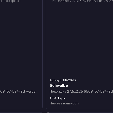
Артикул: TIR-28-27
Schwalbe
Покришка 27.5x2.25 650B (57-584) Schwalbe HURRICANE Performance B/B-SK HS499 ADDIX 67EPI B
1 513 грн
Немає в наявності