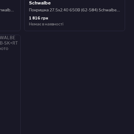
Schwalbe
Покришка 27.5x2.35 650B (60-584) Schwalbe HANS DAMPF TwinSkin TLR B/B HS491 Addix, 67EPI
Покришка 27.5x2.40 650B (62-584) Schwalbe HURRICANE Performance, DD, RaceGuard B/B-SK + RT HS499 ADDIX 67EPI B
1 816 грн
Немає в наявності