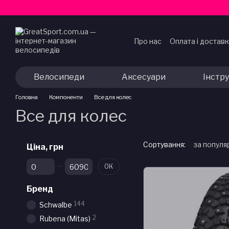
Перейти до основного контенту
Про нас
Оплата і достав
Договір публічної офер
Велосипеди
Аксесуари
Інстр
Головна
Компоненти
Все для колес
Все для колес
Сортування:
за популя
Ціна, грн
Від Ціна, грн
До Ціна, грн
ОК
Бренд
144
Schwalbe
2
Rubena (Mitas)