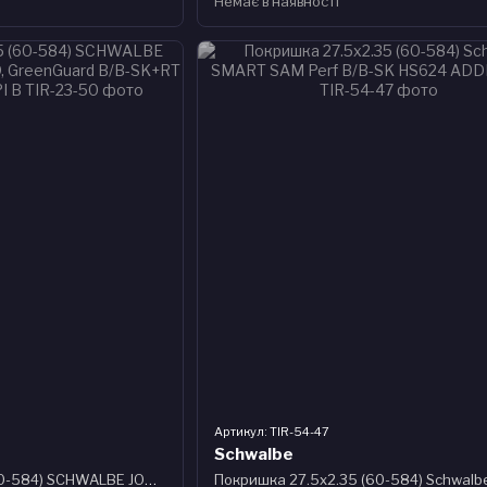
Немає в наявності
Артикул: TIR-54-47
Schwalbe
Покришка 27.5x2.35 (60-584) SCHWALBE JOHNNY WATTS Perf, DD, GreenGuard B/B-SK+RT HS604 ADDIX 67EPI B