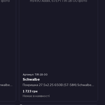
Артикул: TIR-18-00
Schwalbe
Покришка 27.5x2.25 650B (57-584) Schwalbe HURRICANE Performance, RaceGuard B/B-SK + RT HS499 ADDIX 67EPI B
Покришка 27.5x2.25 650B (57-584) Schwalbe RACING RALPH Performance TL-Ready B/B HS490 Addix, 67EPI
1 723 грн
Немає в наявності