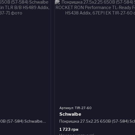
Артикул: TIR-27-60
Schwalbe
Покришка 27.5x2.25 650B (57-584) Schwalbe RACING RAY Perf TwinSkin TLR B/B HS489 Addix, 67EPI
1 723 грн