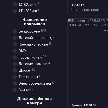
6
12" (203мм)
1 732 грн
Немає в наявності
1
14" (288мм)
Назначение
покрышек
105
Бездорожье
26
Детский велосипед
5
Кресла колесные
6
BMX
96
Город, туризм
4
Детские коляски
43
Шоссе
1
Тренажеры
6
Электровелосипед
2
Зимние
Довжина ніппеля
камери
Артикул: TIR-51-31