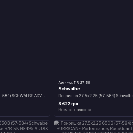
Артикул: TIR-27-59
Schwalbe
Покришка 27.5x2.10 (54-584) SCHWALBE ADVANCER HYBRID PunctureGuard B/B-SK+RT HS636 GREEN 50EPI
3 622 грн
Немає в наявності