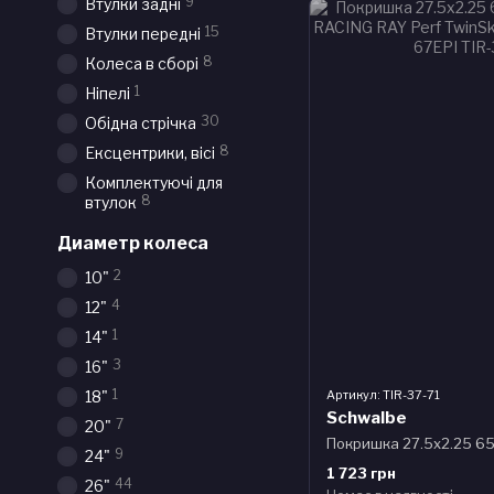
9
Втулки задні
15
Втулки передні
8
Колеса в сборі
1
Ніпелі
30
Обідна стрічка
8
Ексцентрики, вісі
Комплектуючі для
8
втулок
Диаметр колеса
2
10"
4
12"
1
14"
3
16"
1
Артикул: TIR-37-71
18"
Schwalbe
7
20"
9
24"
1 723 грн
44
26"