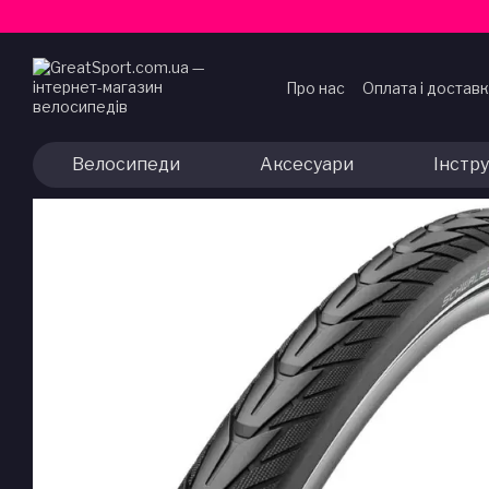
Перейти до основного контенту
Про нас
Оплата і достав
Договір публічної офер
Велосипеди
Аксесуари
Інстр