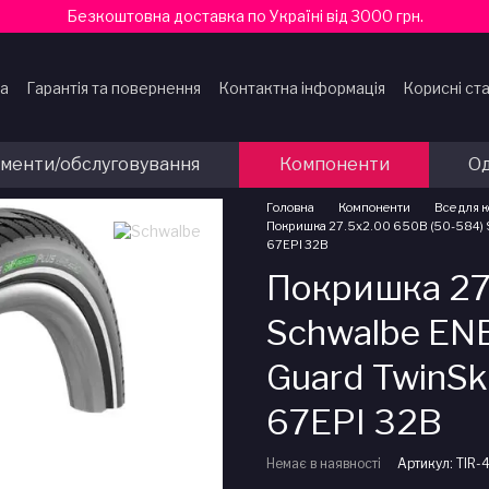
Безкоштовна доставка по Україні від 3000 грн.
ка
Гарантія та повернення
Контактна інформація
Корисні ста
ти
ументи/обслуговування
Компоненти
Од
Головна
Компоненти
Все для 
Покришка 27.5x2.00 650B (50-584) S
67EPI 32B
Покришка 27
Schwalbe EN
Guard TwinSk
67EPI 32B
Немає в наявності
Артикул: TIR-