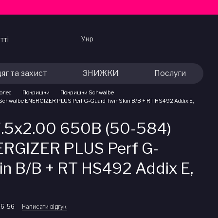
Укр
тті
яг та захист
ЗНИЖКИ
Послуги
колес
Покришки
Покришки Schwalbe
chwalbe ENERGIZER PLUS Perf G-Guard TwinSkin B/B + RT HS492 Addix E,
.5x2.00 650B (50-584)
ERGIZER PLUS Perf G-
in B/B + RT HS492 Addix E,
46-56
Написати відгук