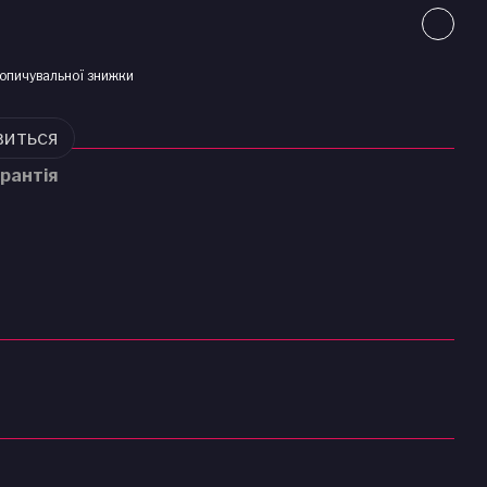
опичувальної знижки
виться
рантія