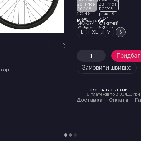
Розмір рами
L
XL
M
S
Придбат
Замовити швидко
нтар
ПОКУПКА ЧАСТИНАМИ
8 платежів по 3 034.13 грн
Доставка
Оплата
Га