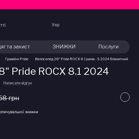
Укр
тті
яг та захист
ЗНИЖКИ
Послуги
Гравійні Pride
Велосипед 28" Pride ROCX 8.1 рама - S 2024 блакитний
" Pride ROCX 8.1 2024
Написати відгук
58 грн
опичувальної знижки