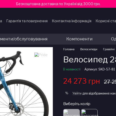
Безкоштовна доставка по Україні від 3000 грн.
ка
Гарантія та повернення
Контактна інформація
Корисні ста
ти
ументи/обслуговування
Компоненти
Од
Головна
Велосипеди
Гравійні
Велосипед 28
В наявності
Артикул: SKD-57-81
24 273 грн
27 2
%
Увійти
для відображення нак
Виберіть колір