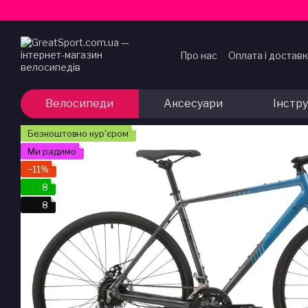
Перейти до основного контенту
Про нас
Оплата і достав
Договір публічної офер
Велосипеди
Аксесуари
Інстр
Безкоштовно кур'єром
Ми радимо
−11%
8
8