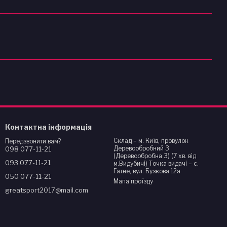
Контактна інформація
Склад – м. Київ, провулок
Передзвонити вам?
Деревообробний 3
098 077-11-21
(Деревообробна 3) (7 хв. від
093 077-11-21
м.Видубичі) Точка видачі – с.
Гатне, вул. Бузкова 12а
050 077-11-21
Мапа проїзду
greatsport2017@mail.com