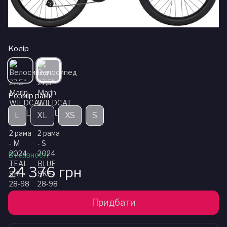
Колір
Розмір рами
L
XL
XS
S
В наявності
24 376 грн
Придбати