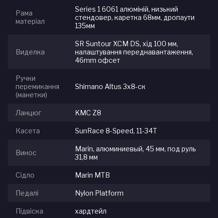
Series 1 6061 алюміній, низький
Рама
стендовер, каретка 68мм, дропаути
матеріал
135мм
SR Suntour XCM DS, хід 100 мм,
Виделка
налаштування переднавантаження,
46mm офсет
Ручки
перемикання
Shimano Altus 3x8-ск
(манетки)
Ланцюг
KMC Z8
Касета
SunRace 8-Speed, 11-34T
Marin, алюминиевый, 45 мм, под руль
Винос
31,8 мм
Сідло
Marin MTB
Педалі
Nylon Platform
Підвіска
хардтейл