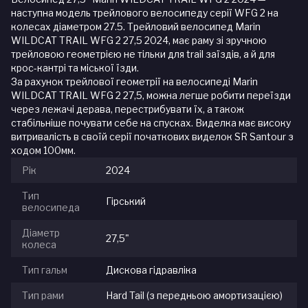
наступна модель трейлового велосипеду серії WFG 2 на
колесах діаметром 27.5. Трейловий велосипед Marin
WILDCAT TRAIL WFG 2 27,5 2024, має раму зі зручною
трейловою геометрією не тільки для trail заїздів, а й для
крос-кантрі та міської їзди.
За рахунок трейлової геометрії на велосипеді Marin
WILDCAT TRAIL WFG 2 27,5, можна легше робити переїзди
через лежачі дерава, перестрибувати їх, а також
стабільніше почувати себе на спусках. Виделка має високу
витривалість в своїй серії початкових виделок SR Santour з
ходом 100мм.
Рік
2024
Тип
Гірський
велосипеда
Діаметр
27,5"
колеса
Тип гальм
Дискова гідравліка
Тип рами
Hard Tail (з передньою амортизацією)