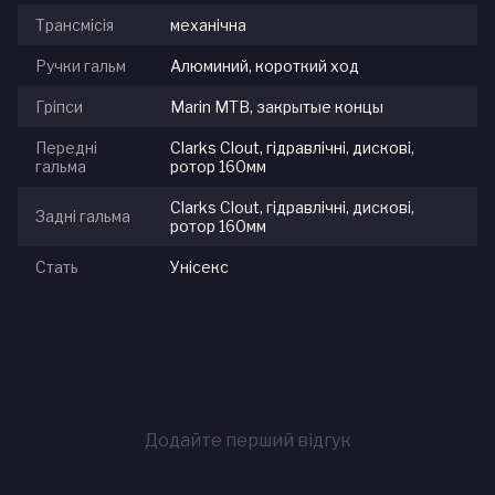
Трансмісія
механічна
Ручки гальм
Алюминий, короткий ход
Гріпси
Marin MTB, закрытые концы
Передні
Clarks Clout, гідравлічні, дискові,
гальма
ротор 160мм
Clarks Clout, гідравлічні, дискові,
Задні гальма
ротор 160мм
Стать
Унісекс
Додайте перший відгук