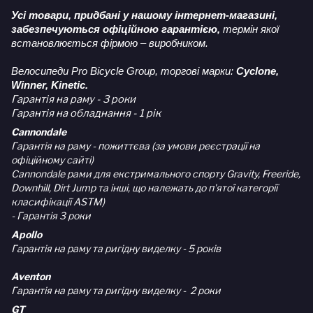
Усі товари, придбані у нашому інтернет-магазині,
забезпечуються офіційною гарантією,
термін якої
встановлюється фірмою – виробником.
Велосипеди Pro Bicycle Group, торгові марки:
Cyclone,
Winner, Kinetic.
Гарантія на раму - 3 роки
Гарантія на обладнання - 1 рік
Cannondale
Гарантія на раму - пожиттєва (за умови реєстрації на
офіційному сайті)
Cannondale рами для екстримального спорту Gravity, Freeride,
Downhill, Dirt Jump та інші, що належать до п'ятої категорії
класифікації ASTM)
- Гарантія 3 роки
Apollo
Гарантія на раму та ригідну виделку - 5 років
Aventon
Гарантія на раму та ригідну виделку - 2 роки
GT