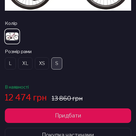
Колір
Розмір рами
L
XL
XS
S
В наявності
12 474 грн
13 860 грн
Придбати
Покупка частинами