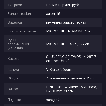
Тип рами
Низька верхня труба
Рама матеріал
алюміній
Виделка
пружинно-эластомерная
Задній перемикач
MICROSHIFT RD-M36L 7шв
Ручки
перемикання
MICROSHIFT TS-39, 3x7 ск.
(манетки)
SHUNFENG SF-FW05, 14-28T, 7
Касета
ск. (трещётка)
Гальма
V-Brake (ободні)
Обода
Алюминиевые, двойные, 19мм
PRIDE, XS\S=60mm , M=80mm,
Винос
L=100mm, сталь
Підвіска
хардтейл