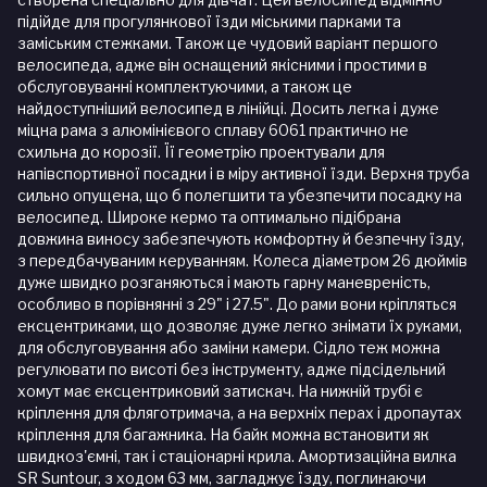
підійде для прогулянкової їзди міськими парками та
заміським стежками. Також це чудовий варіант першого
велосипеда, адже він оснащений якісними і простими в
обслуговуванні комплектуючими, а також це
найдоступніший велосипед в лінійці. Досить легка і дуже
міцна рама з алюмінієвого сплаву 6061 практично не
схильна до корозії. Її геометрію проектували для
напівспортивної посадки і в міру активної їзди. Верхня труба
сильно опущена, що б полегшити та убезпечити посадку на
велосипед. Широке кермо та оптимально підібрана
довжина виносу забезпечують комфортну й безпечну їзду,
з передбачуваним керуванням. Колеса діаметром 26 дюймів
дуже швидко розганяються і мають гарну маневреність,
особливо в порівнянні з 29" і 27.5". До рами вони кріпляться
ексцентриками, що дозволяє дуже легко знімати їх руками,
для обслуговування або заміни камери. Сідло теж можна
регулювати по висоті без інструменту, адже підсідельний
хомут має ексцентриковий затискач. На нижній трубі є
кріплення для фляготримача, а на верхніх перах і дропаутах
кріплення для багажника. На байк можна встановити як
швидкоз'ємні, так і стаціонарні крила. Амортизаційна вилка
SR Suntour, з ходом 63 мм, загладжує їзду, поглинаючи