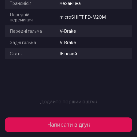
Трансмісія
механічна
Передній
microSHIFT FD-M20M
перемикач
Передні гальма
V-Brake
Задні гальма
V-Brake
Стать
Жіночий
Додайте перший відгук
Написати відгук