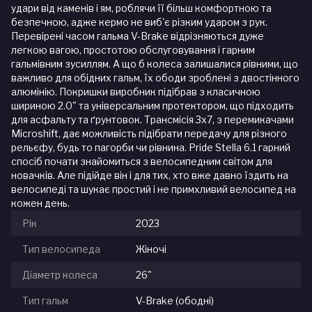
удари від каменів і ям, роблячи її більш комфортною та
безпечною, адже кермо не виб'є різким ударом з рук.
Перевірені часом гальма V-Brake відрізняються дуже
легкою вагою, простотою обслуговування і гарним
гальмівним зусиллям. А що б колеса залишалися рівними, що
важливо для обідних гальм, їх ободи зроблені з двостінного
алюмінію. Покришки виробник підібрав з класичною
шириною 2.0" та універсальним протектором, що підходить
для асфальту та ґрунтовок. Трансмісія 3х7, з перемикачами
Microshift, дає можливість підібрати передачу для різного
рельєфу, будь то пагорби чи рівнина. Pride Stella 6.1 гарний
спосіб почати знайомиться з велосипедним світом для
новачків. Але підійде він і для тих, хто вже давно їздить на
велосипеді та шукає простий і не примхливий велосипед на
кожен день.
Рік
2023
Тип велосипеда
Жіночі
Діаметр колеса
26"
Тип гальм
V-Brake (ободні)