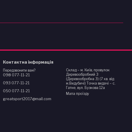
Контактна інформація
Склад – м. Київ, провулок
Передзвонити вам?
Деревообробний 3
098 077-11-21
(Деревообробна 3) (7 хв. від
093 077-11-21
м.Видубичі) Точка видачі – с.
Гатне, вул. Бузкова 12а
050 077-11-21
Мапа проїзду
greatsport2017@mail.com