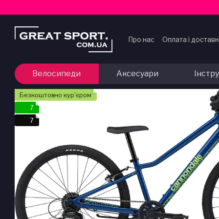
Перейти до основного контенту
Про нас
Оплата і достав
Договір публічної офер
Велосипеди
Аксесуари
Інстр
Безкоштовно кур'єром
7
7