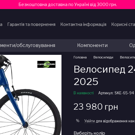
Безкоштовна доставка по Україні від 3000 грн.
ка
Гарантія та повернення
Контактна інформація
Корисні ста
ти
ументи/обслуговування
Компоненти
Од
Головна
Велосипеди
Велосип
Велосипед 2
2025
В наявності
Артикул: SKE-65-94
23 980 грн
%
Увійти
для відображення нак
Виберіть колір