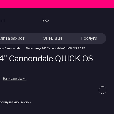
Укр
тті
яг та захист
ЗНИЖКИ
Послуги
еди Cannondale
Велосипед 24" Cannondale QUICK OS 2025
4" Cannondale QUICK OS
Написати відгук
опичувальної знижки