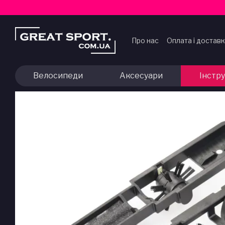
Перейти до основного контенту
Про нас
Оплата і достав
Договір публічної офер
Велосипеди
Аксесуари
Інстр