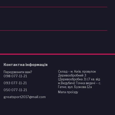
Контактна інформація
Склад – м. Київ, провулок
Передзвонити вам?
Деревообробний 3
098 077-11-21
(Деревообробна 3) (7 хв. від
093 077-11-21
м.Видубичі) Точка видачі – с.
Гатне, вул. Бузкова 12а
050 077-11-21
Мапа проїзду
greatsport2017@mail.com