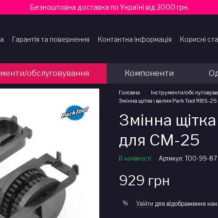
Безкоштовна доставка по Україні від 3000 грн.
ка
Гарантія та повернення
Контактна інформація
Корисні ста
ти
ументи/обслуговування
Компоненти
Од
Головна
Інструменти/обслуговув
Змінна щітка і валик Park Tool RBS-2
Змінна щітка
для CM-25
В наявності
Артикул: TOO-99-87
929 грн
%
Увійти
для відображення нак