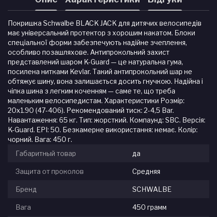
Покришка Schwalbe BLACK JACK для дитячих велосипедів
має універсальний протектор з хорошим накатом. Блоки
спеціальної форми забезпечують надійне зчеплення,
особливо позашляхове. Антипрокольний захист
представлений шаром K-Guard — це натуральна гума,
посилена нитками Kevlar. Такий антипрокольний шар не
обтяжує шину, вона залишається досить гнучкою. Надійна і
чіпка шина з легким коченням — саме те, що треба
маленьким велосипедистам. Характеристики Розмір:
20x1.90 (47-406). Рекомендований тиск: 2-4,5 Bar.
Навантаження: 65 кг. Тип: жорсткий. Компаунд: SBC. Версія:
K-Guard. EPI: 50. Безкамерне використання: немає. Колір:
чорний. Вага: 450 г.
Габаритный товар
да
Защита от проколов
Средняя
Бренд
SCHWALBE
Вага
450 грамм