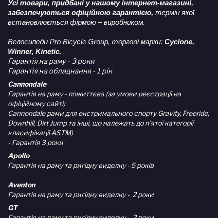
Усі товари, придбані у нашому інтернет-магазині,
забезпечуються офіційною гарантією,
термін якої
встановлюється фірмою – виробником.
Велосипеди Pro Bicycle Group, торгові марки:
Cyclone,
Winner, Kinetic.
Гарантія на раму - 3 роки
Гарантія на обладнання - 1 рік
Cannondale
Гарантія на раму - пожиттєва (за умови реєстрації на
офіційному сайті)
Cannondale рами для екстримального спорту Gravity, Freeride,
Downhill, Dirt Jump та інші, що належать до п'ятої категорії
класифікації ASTM)
- Гарантія 3 роки
Apollo
Гарантія на раму та ригідну виделку - 5 років
Aventon
Гарантія на раму та ригідну виделку - 2 роки
GT
Гарантія на раму та ригідну виделку - 2 роки