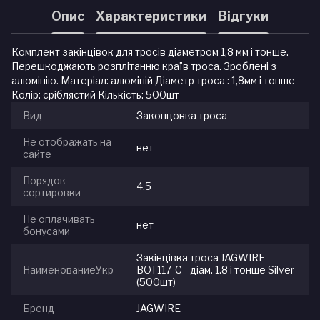
Опис
Характеристики
Відгуки
Комплект закінцівок для тросів діаметром 1,8 мм і тонше.
Перешкоджають розплітанню країв троса. Зроблені з
алюмінію. Матеріал: алюміній Діаметр троса : 1,8мм і тонше
Колір: сріблястий Кількість: 500шт
Вид
Законцовка троса
Не отображать на
нет
сайте
Порядок
4.5
сортировки
Не оплачивать
нет
бонусами
Закінцівка троса JAGWIRE
НаименованиеУкр
BOT117-C - діам. 1.8 і тонше Silver
(500шт)
Бренд
JAGWIRE