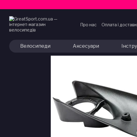
Перейти до основного контенту
Про нас
Оплата і достав
Договір публічної офер
Велосипеди
Аксесуари
Інстр