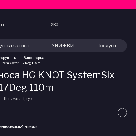
Укр
тті
яг та захист
ЗНИЖКИ
Послуги
керування
Винос керма
Stem Cover - 17Deg 110m
носа HG KNOT SystemSix
 17Deg 110m
Написати відгук
опичувальної знижки