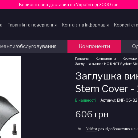
Безкоштовна доставка по Україні від 3000 грн.
ка
Гарантія та повернення
Контактна інформація
Корисні ста
ти
ументи/обслуговування
Компоненти
Од
Головна
Компоненти
Кермове 
Заглушка виноса HG KNOT SystemSix 
Заглушка ви
Stem Cover -
В наявності
Артикул: ENF-05-82
606 грн
%
Увійти
для відображення нак