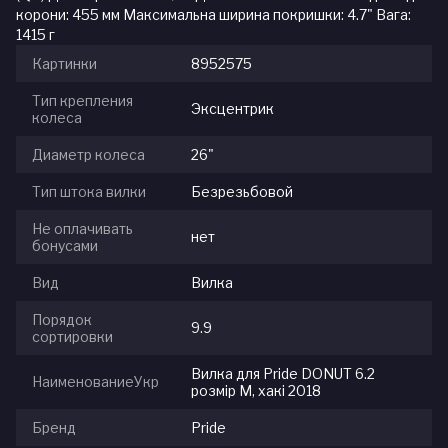
корони: 455 мм Максимальна ширина покришки: 4.7" Вага:
1415 г
Картинки
8952575
Тип крепления
Эксцентрик
колеса
Диаметр колеса
26"
Тип штока вилки
Безрезьбовой
Не оплачивать
нет
бонусами
Вид
Вилка
Порядок
9.9
сортировки
Вилка для Pride DONUT 6.2
НаименованиеУкр
розмір M, хакі 2018
Бренд
Pride