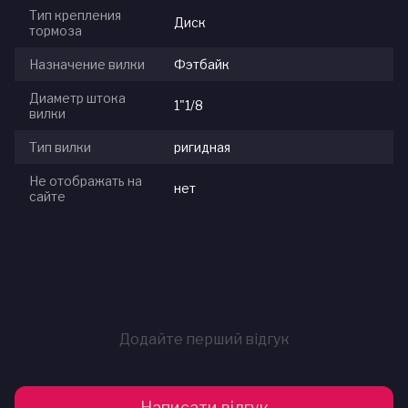
Тип крепления
Диск
тормоза
Назначение вилки
Фэтбайк
Диаметр штока
1"1/8
вилки
Тип вилки
ригидная
Не отображать на
нет
сайте
Додайте перший відгук
Написати відгук