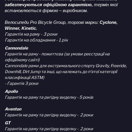
забезпечуються офіційною гарантією,
термін якої
встановлюється фірмою – виробником.
Велосипеди Pro Bicycle Group, торгові марки:
Cyclone,
Winner, Kinetic.
Гарантія на раму - 3 роки
Гарантія на обладнання - 1 рік
Cannondale
Гарантія на раму - пожиттєва (за умови реєстрації на
офіційному сайті)
Cannondale рами для екстримального спорту Gravity, Freeride,
Downhill, Dirt Jump та інші, що належать до п'ятої категорії
класифікації ASTM)
- Гарантія 3 роки
Apollo
Гарантія на раму та ригідну виделку - 5 років
Aventon
Гарантія на раму та ригідну виделку - 2 роки
GT
Гарантія на раму та ригідну виделку - 2 роки