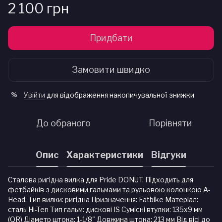
2 100 грн
Придбати
Замовити швидко
Увійти
для відображення накопичувальної знижки
%
До обраного
Порівняти
Опис
Характеристики
Відгуки
Сталева ригідна вилка для Pride DONUT. Підходить для
фетбайків з дисковими гальмами та рульовою колонкою A-
Head. Тип вилки: ригідна Призначення: Fatbike Матеріал:
сталь Hi-Ten Тип гальм: дискові IS Сумісні втулки: 135х9 мм
(QR) Діаметр штока: 1-1/8" Довжина штока: 213 мм Від вісі до