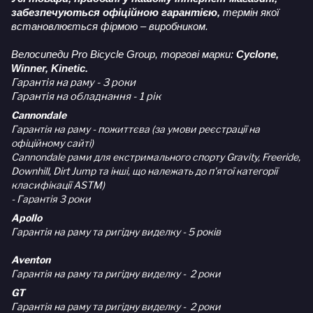
забезпечуються офіційною гарантією,
термін якої
встановлюється фірмою – виробником.
Велосипеди Pro Bicycle Group, торгові марки:
Cyclone,
Winner, Kinetic.
Гарантія на раму - 3 роки
Гарантія на обладнання - 1 рік
Cannondale
Гарантія на раму - пожиттєва (за умови реєстрації на
офіційному сайті)
Cannondale рами для екстримального спорту Gravity, Freeride,
Downhill, Dirt Jump та інші, що належать до п'ятої категорії
класифікації ASTM)
- Гарантія 3 роки
Apollo
Гарантія на раму та ригідну виделку - 5 років
Aventon
Гарантія на раму та ригідну виделку - 2 роки
GT
Гарантія на раму та ригідну виделку - 2 роки