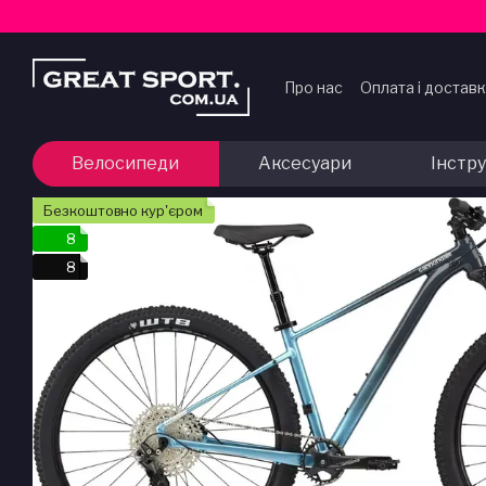
Перейти до основного контенту
Про нас
Оплата і достав
Договір публічної офер
Велосипеди
Аксесуари
Інстр
Безкоштовно кур'єром
8
8