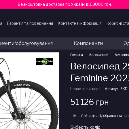
Безкоштовна доставка по Україні від 3000 грн.
ка
Гарантія та повернення
Контактна інформація
Корисні ста
ти
ументи/обслуговування
Компоненти
Од
Головна
Велосипеди
Велосип
Велосипед 29
Feminine 202
Немає в наявності
Артикул: SKD
51 126 грн
%
Увійти
для відображення нак
Виберіть колір