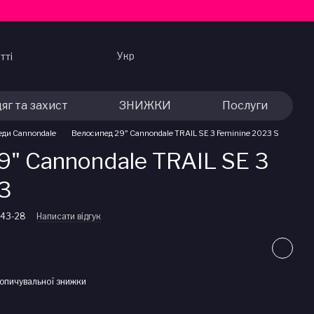
Укр
тті
яг та захист
ЗНИЖКИ
Послуги
еди Cannondale
Велосипед 29" Cannondale TRAIL SE 3 Feminine 2023 S
" Cannondale TRAIL SE 3
3
-43-28
Написати відгук
опичувальної знижки