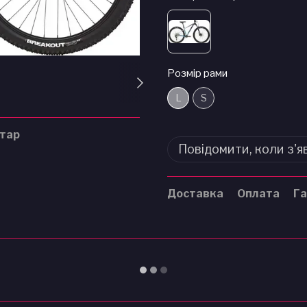
Розмір рами
L
S
нтар
Повідомити, коли з'я
Доставка
Оплата
Га