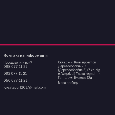
Контактна інформація
Склад – м. Київ, провулок
Передзвонити вам?
Деревообробний 3
098 077-11-21
(Деревообробна 3) (7 хв. від
093 077-11-21
м.Видубичі) Точка видачі – с.
Гатне, вул. Бузкова 12а
050 077-11-21
Мапа проїзду
greatsport2017@mail.com