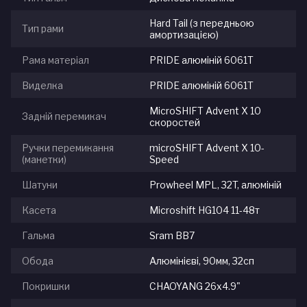
Hard Tail (з передньою
Тип рами
амортизацією)
Рама матеріал
PRIDE алюміній 6061Т
Виделка
PRIDE алюміній 6061Т
MicroSHIFT Advent X 10
Задній перемикач
скоростей
Ручки перемикання
microSHIFT Advent X 10-
(манетки)
Speed
Шатуни
Prowheel MPL, 32T, алюміній
Касета
Microshift HG104 11-48т
Гальма
Sram BB7
Обода
Алюмінієві, 90мм, 32сп
Покришки
CHAOYANG 26x4.9"