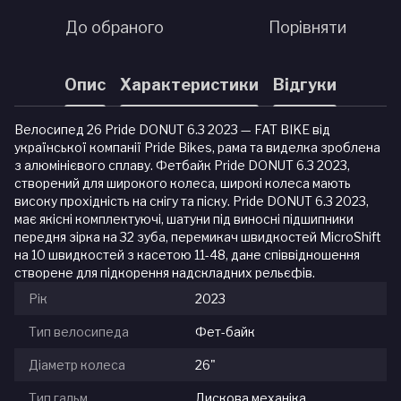
До обраного
Порівняти
Опис
Характеристики
Відгуки
Велосипед 26 Pride DONUT 6.3 2023 — FAT BIKE від
української компанії Pride Bikes, рама та виделка зроблена
з алюмінієвого сплаву. Фетбайк Pride DONUT 6.3 2023,
створений для широкого колеса, широкі колеса мають
високу прохідність на снігу та піску. Pride DONUT 6.3 2023,
має якісні комплектуючі, шатуни під виносні підшипники
передня зірка на 32 зуба, перемикач швидкостей MicroShift
на 10 швидкостей з касетою 11-48, дане співвідношення
створене для підкорення надскладних рельєфів.
Рік
2023
Тип велосипеда
Фет-байк
Діаметр колеса
26"
Тип гальм
Дискова механіка