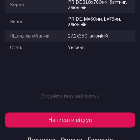
PRIDE 31,8х760мм, баттинг,
Кермо
алюміній
PRIDE, M=60мм, L=75мм,
Винос
алюміній
Підсидільний штир
27,2x350, алюміній
Стать
Унісекс
Додайте перший відгук
Написати відгук
Доставка
Оплата
Гарантія