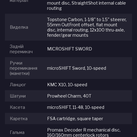
матеріал
mount disc, StraightShot internal cable
routing
Topstone Carbon, 1-1/8" to 1.5" steerer,
55mm OutFront offset, flat mount
Виделка
disc, internal routing, 12x100 thru-axle,
fender/gear mounts
Задній
MICROSHIFT SWORD
перемикач
Ручки
перемикання
microSHIFT Sword, 10-speed
(манетки)
Ланцюг
KMC X10, 10-speed
Шатуни
Prowheel Charm, 40T
Касета
microSHIFT, 11-48, 10-speed
Каретка
FSA cartridge, square taper
Promax Decoder R mechanical disc,
Гальма
160/160mm centerlock rotors