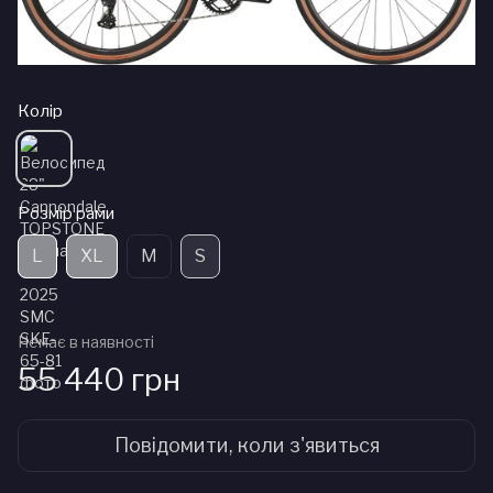
Колір
Розмір рами
L
XL
M
S
Немає в наявності
55 440 грн
Повідомити, коли з'явиться