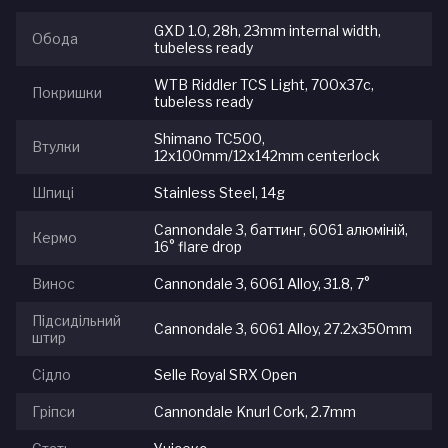
GXD 1.0, 28h, 23mm internal width,
Обода
tubeless ready
WTB Riddler TCS Light, 700x37c,
Покришки
tubeless ready
Shimano TC500,
Втулки
12x100mm/12x142mm centerlock
Шпиці
Stainless Steel, 14g
Cannondale 3, баттинг, 6061 алюміній,
Кермо
16° flare drop
Винос
Cannondale 3, 6061 Alloy, 31.8, 7°
Підсидільний
Cannondale 3, 6061 Alloy, 27.2x350mm
штир
Сідло
Selle Royal SRX Open
Гріпси
Cannondale Knurl Cork, 2.7mm