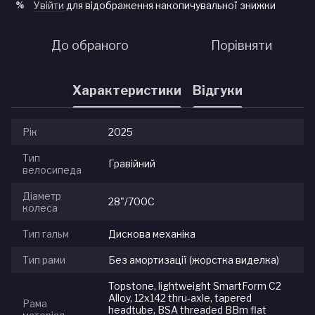
Увійти
для відображення накопичувальної знижки
%
До обраного
Порівняти
Характеристики
Відгуки
Рік
2025
Тип
Гравійний
велосипеда
Діаметр
28"/700С
колеса
Тип гальм
Дискова механіка
Тип рами
Без амортизації (жорстка виделка)
Topstone, lightweight SmartForm C2
Alloy, 12x142 thru-axle, tapered
Рама
headtube, BSA threaded BBm flat