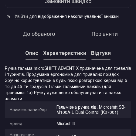
Замовити швидко
Увійти
для відображення накопичувальної знижки
%
До обраного
Порівняти
Опис
Характеристики
Відгуки
Ручка гальма microSHIFT ADVENT X призначена для гревелів
і турингів. Продумана ергономіка для тривалих поїздок
Зручно користуватись з будь-якою розгорткою керма від 5-
то да 45-ти градусів Тільки гальмівний важіль (для
трансмісії 1х) Ручку дуже легко обслуговувати та важко
зламати
Гальмівна ручка лів. Microshift SB-
НаименованиеУкр
M100A-L Dual Control (K27001)
Бренд
Microshift
Назначение