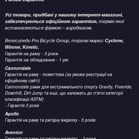
Усі товари, придбані у нашому інтернет-магазині,
забезпечуються офіційною гарантією,
термін якої
встановлюється фірмою – виробником.
Велосипеди Pro Bicycle Group, торгові марки:
Cyclone,
Winner, Kinetic.
Гарантія на раму - 3 роки
Гарантія на обладнання - 1 рік
Cannondale
Гарантія на раму - пожиттєва (за умови реєстрації на
офіційному сайті)
Cannondale рами для екстримального спорту Gravity, Freeride,
Downhill, Dirt Jump та інші, що належать до п'ятої категорії
класифікації ASTM)
- Гарантія 3 роки
Apollo
Гарантія на раму та ригідну виделку - 5 років
Aventon
Гарантія на раму та ригідну виделку - 2 роки