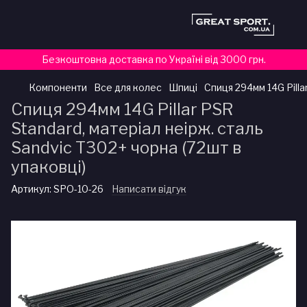
Безкоштовна доставка по Україні від 3000 грн.
Компоненти
Все для колес
Шпиці
Спиця 294мм 14G Pilla
Спиця 294мм 14G Pillar PSR
Standard, матеріал неірж. сталь
Sandvic Т302+ чорна (72шт в
упаковці)
Артикул:
SPO-10-26
Написати відгук