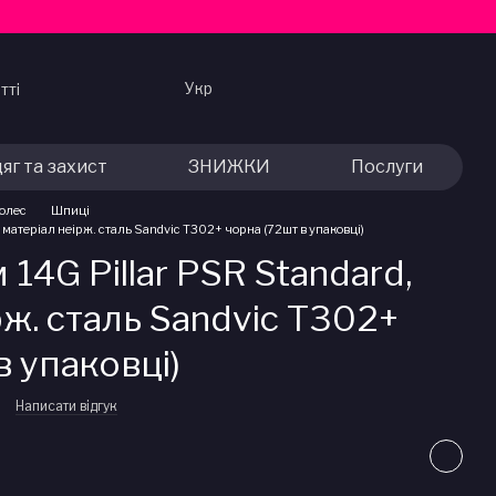
Укр
тті
яг та захист
ЗНИЖКИ
Послуги
колес
Шпиці
 матеріал неірж. сталь Sandvic Т302+ чорна (72шт в упаковці)
14G Pillar PSR Standard,
рж. сталь Sandvic Т302+
в упаковці)
Написати відгук