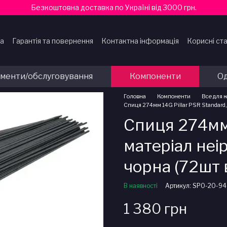
Безкоштовна доставка по Україні від 3000 грн.
ка
Гарантія та повернення
Контактна інформація
Корисні ста
ти
ументи/обслуговування
Компоненти
Од
Головна
Компоненти
Все для 
Спиця 274мм 14G Pillar PSR Standard,
Спиця 274мм 
матеріал неі
чорна (72шт 
В наявності
Артикул: SPO-20-94
1 380 грн