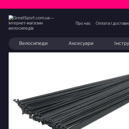
Перейти до основного контенту
Про нас
Оплата і достав
Договір публічної офер
Велосипеди
Аксесуари
Інстр