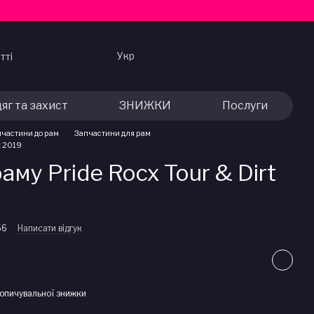
Укр
тті
яг та захист
ЗНИЖКИ
Послуги
пчастини до рам
Запчастини для рам
t 2019
аму Pride Rocx Tour & Dirt
66
Написати відгук
опичувальної знижки