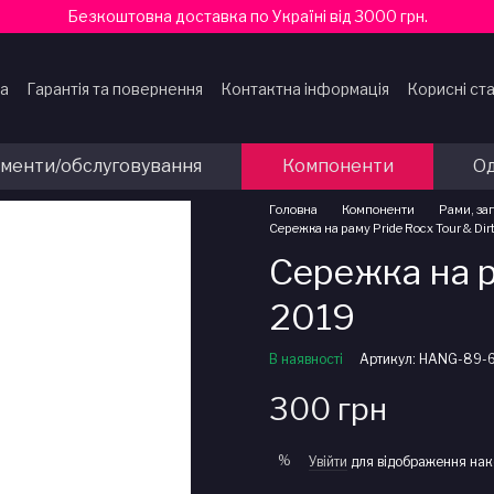
Безкоштовна доставка по Україні від 3000 грн.
ка
Гарантія та повернення
Контактна інформація
Корисні ста
ти
ументи/обслуговування
Компоненти
Од
Головна
Компоненти
Рами, за
Сережка на раму Pride Rocx Tour & Dir
Сережка на р
2019
В наявності
Артикул: HANG-89-
300 грн
%
Увійти
для відображення нак