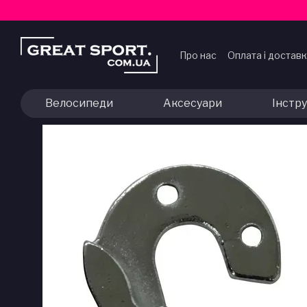
Перейти до основного контенту
Про нас
Оплата і достав
Договір публічної офер
Велосипеди
Аксесуари
Інстр