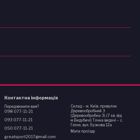
Контактна інформація
Склад – м. Київ, провулок
Передзвонити вам?
Деревообробний 3
098 077-11-21
(Деревообробна 3) (7 хв. від
093 077-11-21
м.Видубичі) Точка видачі – с.
Гатне, вул. Бузкова 12а
050 077-11-21
Мапа проїзду
greatsport2017@mail.com