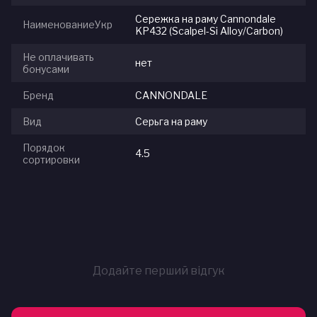
Сережка на раму Cannondale
НаименованиеУкр
KP432 (Scalpel-Si Alloy/Carbon)
Не оплачивать
нет
бонусами
Бренд
CANNONDALE
Вид
Серьга на раму
Порядок
4.5
сортировки
Додайте перший відгук