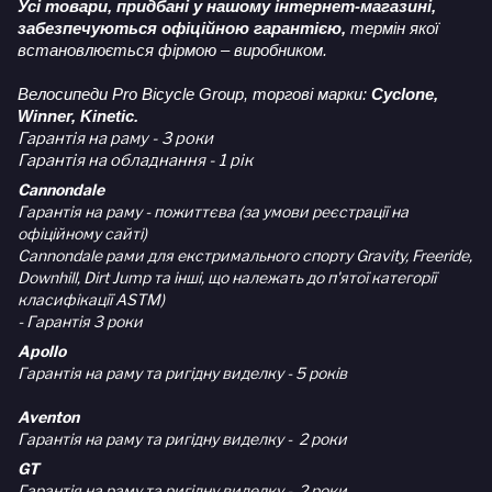
Усі товари, придбані у нашому інтернет-магазині,
забезпечуються офіційною гарантією,
термін якої
встановлюється фірмою – виробником.
Велосипеди Pro Bicycle Group, торгові марки:
Cyclone,
Winner, Kinetic.
Гарантія на раму - 3 роки
Гарантія на обладнання - 1 рік
Cannondale
Гарантія на раму - пожиттєва (за умови реєстрації на
офіційному сайті)
Cannondale рами для екстримального спорту Gravity, Freeride,
Downhill, Dirt Jump та інші, що належать до п'ятої категорії
класифікації ASTM)
- Гарантія 3 роки
Apollo
Гарантія на раму та ригідну виделку - 5 років
Aventon
Гарантія на раму та ригідну виделку - 2 роки
GT
Гарантія на раму та ригідну виделку - 2 роки