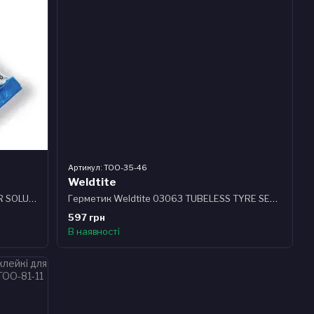
Артикул: TOO-35-46
Weldtite
Клей для камер Weldtite 02001 RUBBER SOLUTION, 5гр
Герметик Weldtite 03063 TUBELESS TYRE SEALANT, для безкамерних шин, латексний, 240мл
597 грн
В наявності