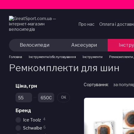
Перейти до основного контенту
Про нас
Оплата і достав
Договір публічної офер
Велосипеди
Аксесуари
Інстр
Головна
Інструменти/обслуговування
Інструменти
Ремкомплекти 
Ремкомплекти для шин
Сортування:
за популя
Ціна, грн
Від Ціна, грн
До Ціна, грн
ОК
Бренд
4
Ice Toolz
6
Schwalbe