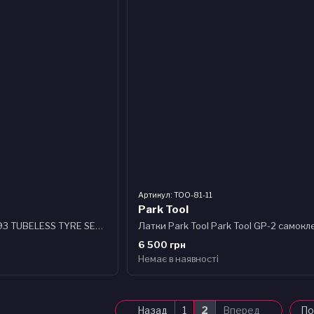
Артикул: TOO-81-11
Park Tool
Герметик Weldtite 03093 TUBELESS TYRE SEALANT, для безкамерних шин, латексний, 1л
6 500 грн
Немає в наявності
Назад
1
2
Вперед
По