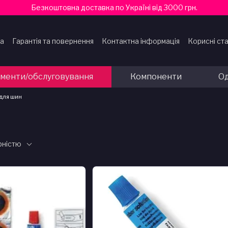
Безкоштовна доставка по Україні від 3000 грн.
ка
Гарантія та повернення
Контактна інформація
Корисні ста
ти
ументи/обслуговування
Компоненти
Од
для шин
рністю