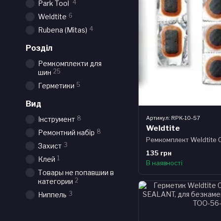
4
Park Tool
6
Weldtite
4
Rubena (Mitas)
Розділ
Ремкомплекти для
25
шин
5
Герметики
Вид
Артикул: RPK-10-57
8
Інструмент
Weldtite
8
Ремонтний набір
Ремкомплект Weldtite 0
3
Захист
135 грн
1
Клей
В наявності
Товары не попавшии в
2
категории
3
Ниппель