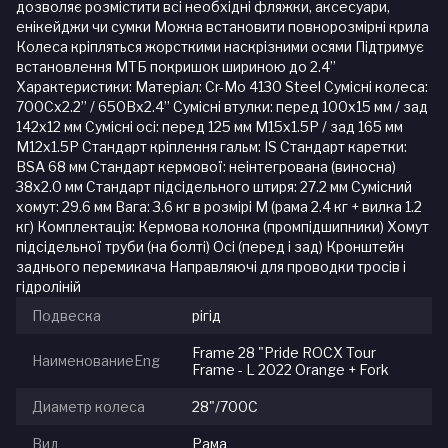
дозволяє розмістити всі необхідні фляжки, аксесуари,
енікейджи чи сумки Можна встановити повнорозмірні крила
Колеса кріпляться жорсткими наскрізними осями Підтримує
встановлення МТБ покришок шириною до 2.4”
Характеристики: Матеріал: Cr-Mo 4130 Steel Сумісні колеса:
700Cx2.2’’ / 650Bx2.4’’ Сумісні втулки: перед 100х15 мм / зад
142x12 мм Сумісні осі: перед 125 мм M15х1.5P / зад 165 мм
М12х1.5P Стандарт кріплення гальм: IS Стандарт каретки:
BSA 68 мм Стандарт кермової: неінтегрована (виносна)
38х2.0 мм Стандарт підсідельного штиря: 27.2 мм Сумісний
хомут: 29.6 мм Вага: 3.6 кг в розмірі М (рама 2.4 кг + вилка 1.2
кг) Комплектація: Кермова колонка (промпідшипники) Хомут
підсідельної труби (на болті) Осі (перед і зад) Кронштейн
заднього перемикача Направляючі для проводки тросів і
гідроліній
Подвеска
рігід
Frame 28 "Pride ROCX Tour
НаименованиеEng
Frame - L 2022 Orange + Fork
Диаметр колеса
28"/700С
Вид
Рама