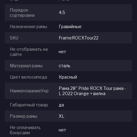
Порядок
4.5
сортировки
Назначение рамы
Гравийные
SKU
FrameROCXTour22
Не отображать на
нет
сайте
Материал рамы
сталь
Цвет велосипеда
Красный
Рама 28" Pride ROCX Tour рама -
НаименованиеУкр
L 2022 Orange + вилка
Габаритный товар
да
Размер рамы
XL
Не оплачивать
нет
бонусами