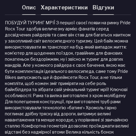
Опис
Характеристики
Відгуки
ПОБУДУЙ ТУРИНГ МРІЇ З першої своєї появи на ринку Pride
Rocx Tour здобув величезну армію фанатів серед
досвідчених райдерів та саме він став для багатьох квитком
у захопливий світ велосипедного туризму. Цей байк можна
використовувати як транспорт на буд-який випадок життя:
ком’ютер для щоденних поїздок, гравійник для фанових
покатеньок бездоріжжям, ну і звісно ж туринг для довгих
мандрів. Але у кожного райдера є своє бачення, якою має
бути комплектація ідеального велосипеда, саме тому Pride
Bikes випускають ще й фреймсети Rocx Tour, а не тільки
компліти, щоб кожен зміг приміряти на себе роль
байкбілдера та зібрати свій унікальний туринг мрії! Ключові
особливості: Рама та вилка виготовлені з хром-молібдену
Для полегшення конструкції, при виготовлені труб рами
використовували технологію «батинг» Хромоль гарно
поглинає дрібну тряску від дороги, витримує великі
навантаження та менше кородує, у порівнянні зі звичайною
сталлю Комфортна геометрія дозволяє проїжджати великі
відстані без надмірної втоми Велика кількість бонок