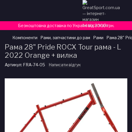
Безкоштовна доставка по Україні від 3000 грн.
Компоненти
Рами, запчастини до рам
Рами
Рама 28" Pri
Рама 28" Pride ROCX Tour рама - L
2022 Orange + вилка
Артикул:
FRA-74-05
Написати відгук