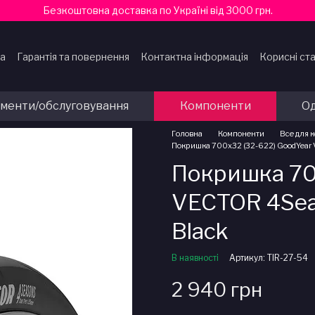
Безкоштовна доставка по Україні від 3000 грн.
ка
Гарантія та повернення
Контактна інформація
Корисні ста
ти
ументи/обслуговування
Компоненти
Од
Головна
Компоненти
Все для 
Покришка 700x32 (32-622) GoodYear 
Покришка 70
VECTOR 4Seas
Black
В наявності
Артикул: TIR-27-54
2 940 грн