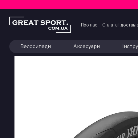
Перейти до основного контенту
Про нас
Оплата і достав
Договір публічної офер
Велосипеди
Аксесуари
Інстр