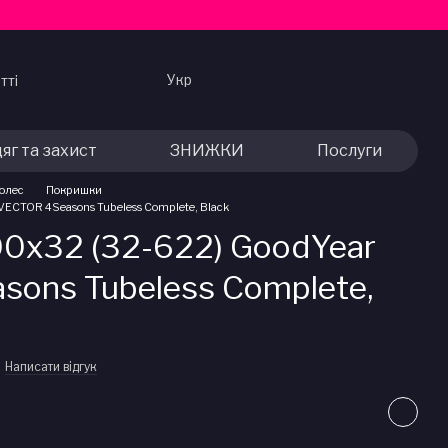
Укр
тті
яг та захист
ЗНИЖКИ
Послуги
колес
Покришки
VECTOR 4Seasons Tubeless Complete, Black
0x32 (32-622) GoodYear
ons Tubeless Complete,
Написати відгук