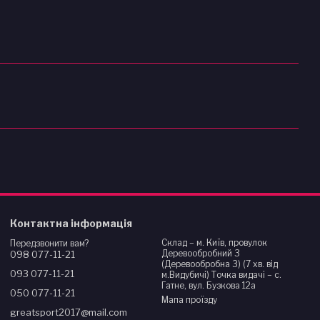
Контактна інформація
Склад – м. Київ, провулок
Передзвонити вам?
Деревообробний 3
098 077-11-21
(Деревообробна 3) (7 хв. від
093 077-11-21
м.Видубичі) Точка видачі – с.
Гатне, вул. Бузкова 12а
050 077-11-21
Мапа проїзду
greatsport2017@mail.com