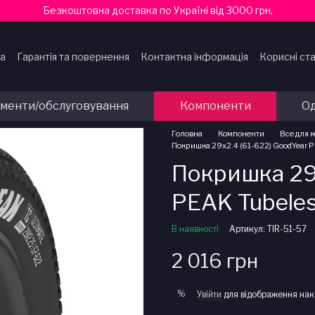
Безкоштовна доставка по Україні від 3000 грн.
ка
Гарантія та повернення
Контактна інформація
Корисні ста
ти
ументи/обслуговування
Компоненти
Од
Головна
Компоненти
Все для 
Покришка 29x2.4 (61-622) GoodYear PE
Покришка 29x
PEAK Tubeles
В наявності
Артикул: TIR-51-57
2 016 грн
%
Увійти
для відображення нак