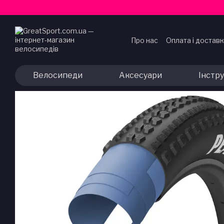
Перейти до основного контенту
Про нас
Оплата і достав
Договір публічної офер
Велосипеди
Аксесуари
Інстр