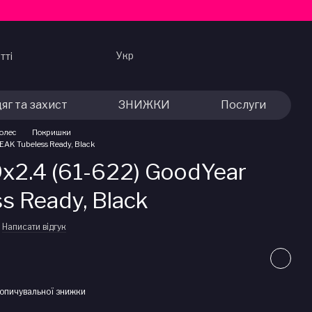
Укр
тті
яг та захист
ЗНИЖКИ
Послуги
колес
Покришки
AK Tubeless Ready, Black
2.4 (61-622) GoodYear
s Ready, Black
Написати відгук
опичувальної знижки