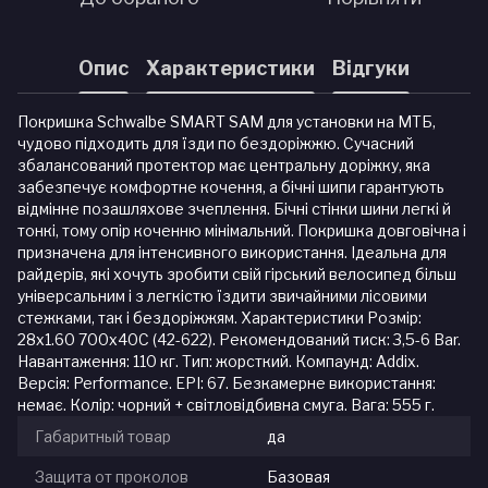
Опис
Характеристики
Відгуки
Покришка Schwalbe SMART SAM для установки на МТБ,
чудово підходить для їзди по бездоріжжю. Сучасний
збалансований протектор має центральну доріжку, яка
забезпечує комфортне кочення, а бічні шипи гарантують
відмінне позашляхове зчеплення. Бічні стінки шини легкі й
тонкі, тому опір коченню мінімальний. Покришка довговічна і
призначена для інтенсивного використання. Ідеальна для
райдерів, які хочуть зробити свій гірський велосипед більш
універсальним і з легкістю їздити звичайними лісовими
стежками, так і бездоріжжям. Характеристики Розмір:
28x1.60 700x40C (42-622). Рекомендований тиск: 3,5-6 Bar.
Навантаження: 110 кг. Тип: жорсткий. Компаунд: Addix.
Версія: Performance. EPI: 67. Безкамерне використання:
немає. Колір: чорний + світловідбивна смуга. Вага: 555 г.
Габаритный товар
да
Защита от проколов
Базовая