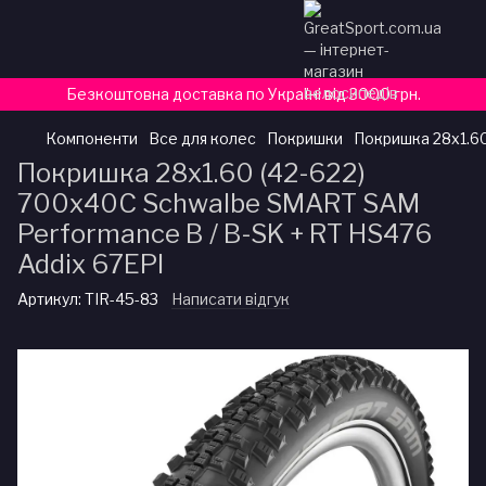
Безкоштовна доставка по Україні від 3000 грн.
Компоненти
Все для колес
Покришки
Покришка 28x1.60
Покришка 28x1.60 (42-622)
700x40C Schwalbe SMART SAM
Performance B / B-SK + RT HS476
Addix 67EPI
Артикул:
TIR-45-83
Написати відгук