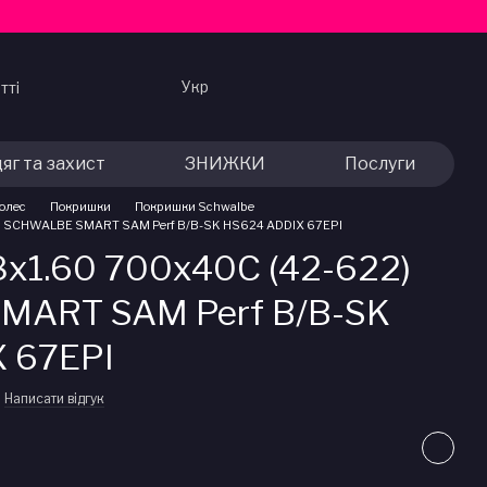
Укр
тті
яг та захист
ЗНИЖКИ
Послуги
колес
Покришки
Покришки Schwalbe
) SCHWALBE SMART SAM Perf B/B-SK HS624 ADDIX 67EPI
x1.60 700x40C (42-622)
MART SAM Perf B/B-SK
 67EPI
Написати відгук