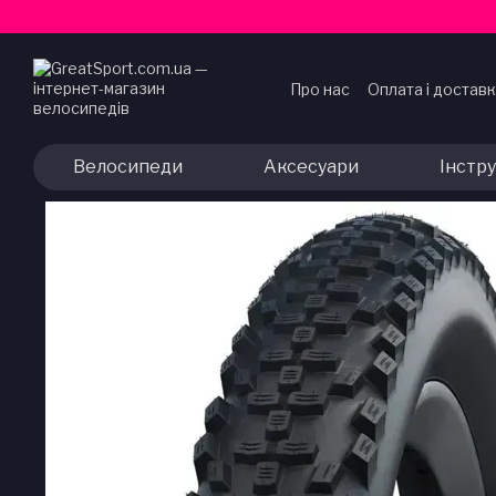
Перейти до основного контенту
Про нас
Оплата і достав
Договір публічної офер
Велосипеди
Аксесуари
Інстр