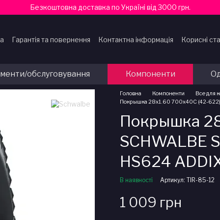
Безкоштовна доставка по Україні від 3000 грн.
ка
Гарантія та повернення
Контактна інформація
Корисні ста
ти
ументи/обслуговування
Компоненти
Од
Головна
Компоненти
Все для 
Покрышка 28x1.60 700x40C (42-622
Покрышка 28
SCHWALBE S
HS624 ADDIX
В наявності
Артикул: TIR-85-12
1 009 грн