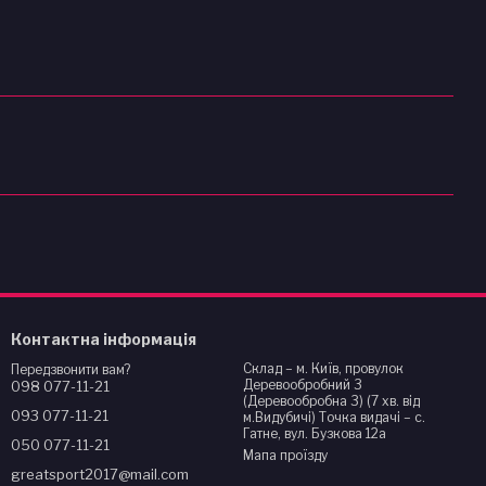
Контактна інформація
Склад – м. Київ, провулок
Передзвонити вам?
Деревообробний 3
098 077-11-21
(Деревообробна 3) (7 хв. від
093 077-11-21
м.Видубичі) Точка видачі – с.
Гатне, вул. Бузкова 12а
050 077-11-21
Мапа проїзду
greatsport2017@mail.com