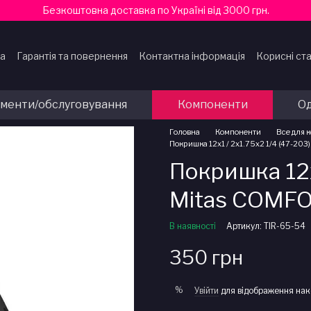
Безкоштовна доставка по Україні від 3000 грн.
ка
Гарантія та повернення
Контактна інформація
Корисні ста
ти
ументи/обслуговування
Компоненти
Од
Головна
Компоненти
Все для 
Покришка 12x1 / 2x1.75x2 1/4 (47-20
Покришка 12x
Mitas COMF
В наявності
Артикул: TIR-65-54
350 грн
%
Увійти
для відображення нак