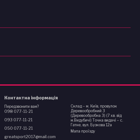
Контактна інформація
Склад – м. Київ, провулок
Передзвонити вам?
Деревообробний 3
098 077-11-21
(Деревообробна 3) (7 хв. від
093 077-11-21
м.Видубичі) Точка видачі – с.
Гатне, вул. Бузкова 12а
050 077-11-21
Мапа проїзду
greatsport2017@mail.com