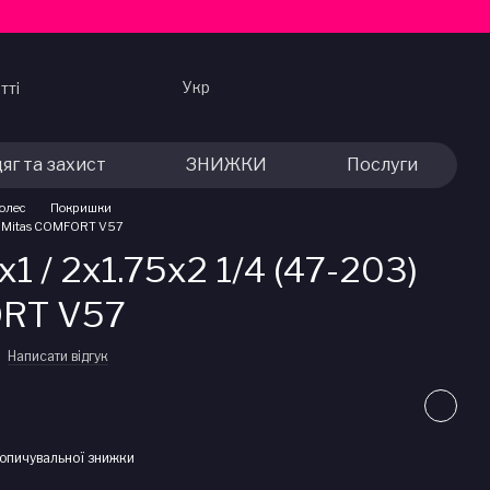
Укр
тті
яг та захист
ЗНИЖКИ
Послуги
колес
Покришки
3) Mitas COMFORT V57
1 / 2x1.75x2 1/4 (47-203)
ORT V57
Написати відгук
опичувальної знижки