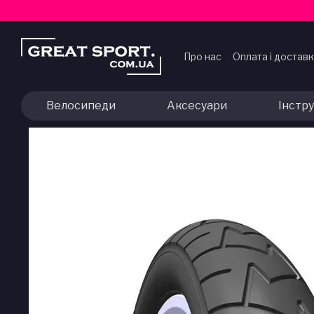
Перейти до основного контенту
Про нас
Оплата і достав
Договір публічної офер
Велосипеди
Аксесуари
Інстр