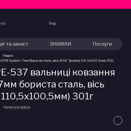
Укр
тті
яг та захист
ЗНИЖКИ
Послуги
Педалі
EPB System, 7мм бориста сталь, вісь 9/16 "(розмір 110,5х100,5мм) 301г
PE-537 вальниці ковзання
7мм бориста сталь, вісь
р 110,5х100,5мм) 301г
Написати відгук