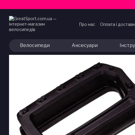
Перейти до основного контенту
Про нас
Оплата і достав
Договір публічної офер
Велосипеди
Аксесуари
Інстр