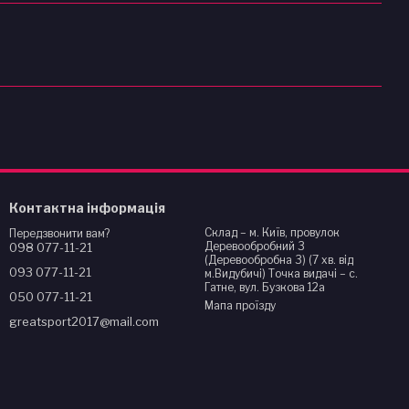
Контактна інформація
Склад – м. Київ, провулок
Передзвонити вам?
Деревообробний 3
098 077-11-21
(Деревообробна 3) (7 хв. від
093 077-11-21
м.Видубичі) Точка видачі – с.
Гатне, вул. Бузкова 12а
050 077-11-21
Мапа проїзду
greatsport2017@mail.com