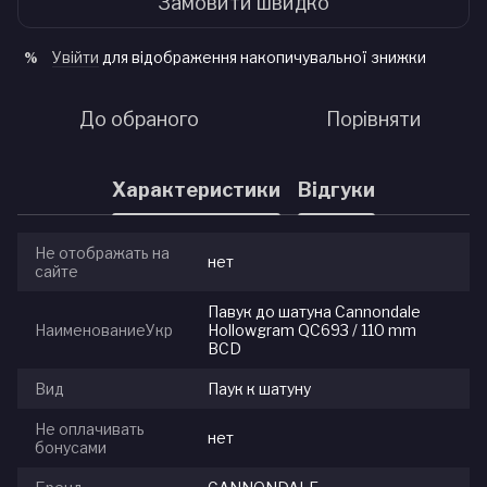
Замовити швидко
Увійти
для відображення накопичувальної знижки
%
До обраного
Порівняти
Характеристики
Відгуки
Не отображать на
нет
сайте
Павук до шатуна Cannondale
НаименованиеУкр
Hollowgram QC693 / 110 mm
BCD
Вид
Паук к шатуну
Не оплачивать
нет
бонусами