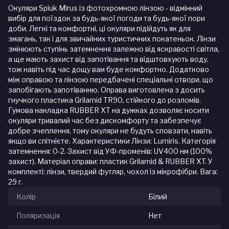
Окуляри Spiuk Mirus із фотохромною лінзою - відмінний
вибір для поїздок за будь-якої погоди та будь-якої пори
доби. Легкі та комфортні, ці окуляри підійдуть як для
змагань, так і для звичайних туристичних покатеньок. Лінзи
змінюють ступінь затемнення залежно від яскравості світла,
а ще мають захист від запотівання та відштовхують воду,
тож навіть під час дощу вам буде комфортно. Додатково
між оправою та лінзою передбачені спеціальні отвори, що
запобігають запотіванню. Оправа виготовлена з досить
гнучкого пластика Grilamid TR90, стійкого до розломів.
Гумова накладка RUBBER XT на дужках дозволяє носити
окуляри тривалий час без дискомфорту та забезпечує
добре зчеплення, тому окуляри не будуть сповзати, навіть
якщо ви спітнієте. Характеристики Лінзи: Lumiris. Категорія
затемнення: 0-2. Захист від УФ-променів: UV400 нм (100%
захист). Матеріал оправи: пластик Grilamid & RUBBER XT. У
комплекті: лінзи, твердий футляр, чохол із мікрофібри. Вага:
29 г.
Колір
Білий
Поляризація
Нет