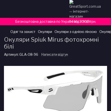
Безкоштовна доставка по Україні від 3000 грн.
Одяг та захист
Окуляри
Окуляри з однією лінзою
Окуляр
Окуляри Spiuk Mirus фотохромні
білі
Артикул:
GLA-08-96
Написати відгук