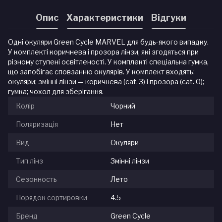
Опис
Характеристики
Відгуки
Одні окуляри Green Cycle MARVEL для будь-якого випадку.
У комплекті коричнева і прозора лінзи, які згодяться при
різному ступені освітленості. У комплекті спеціальна гумка,
що запобігає сповзанню окулярів. У комплект входять:
окуляри; змінні лінзи — коричнева (cat. 3) і прозора (cat. 0);
гумка; чохол для зберігання.
Колір
Чорний
Поляризація
Нет
Вид
Окуляри
Тип лінз
Змінні лінзи
Сезонность
Лето
Порядок сортировки
4.5
Бренд
Green Cycle