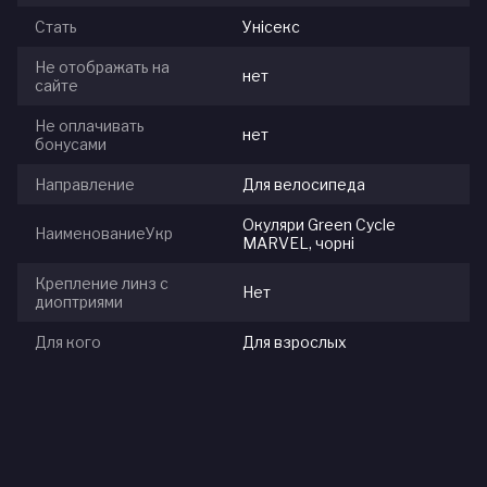
Стать
Унісекс
Не отображать на
нет
сайте
Не оплачивать
нет
бонусами
Направление
Для велосипеда
Окуляри Green Cycle
НаименованиеУкр
MARVEL, чорні
Крепление линз с
Нет
диоптриями
Для кого
Для взрослых