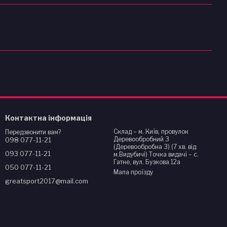
Контактна інформація
Склад – м. Київ, провулок
Передзвонити вам?
Деревообробний 3
098 077-11-21
(Деревообробна 3) (7 хв. від
093 077-11-21
м.Видубичі) Точка видачі – с.
Гатне, вул. Бузкова 12а
050 077-11-21
Мапа проїзду
greatsport2017@mail.com