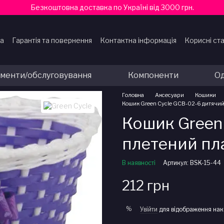
Безкоштовна доставка по Україні від 3000 грн.
ка
Гарантія та повернення
Контактна інформація
Корисні ста
ти
ументи/обслуговування
Компоненти
Од
Головна
Аксесуари
Кошики
Кошик Green Cycle GCB-02-6 дитячий
Кошик Green
плетений пл
В наявності
Артикул: BSK-15-44
212 грн
%
Увійти
для відображення нак