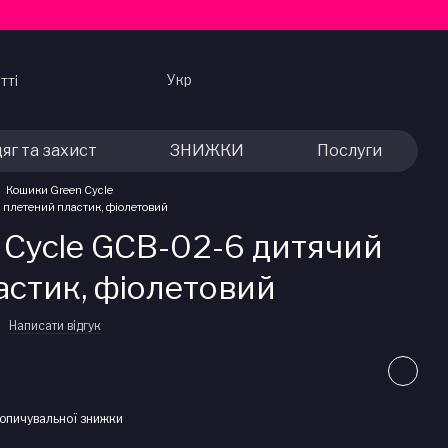
Укр
тті
яг та захист
ЗНИЖКИ
Послуги
Кошики Green Cycle
 плетений пластик, фіолетовий
 Cycle GCB-02-6 дитячий
астик, фіолетовий
Написати відгук
опичувальної знижки