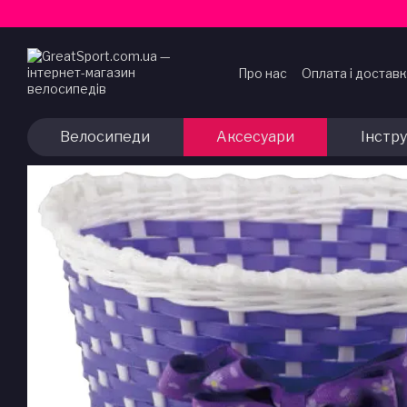
Перейти до основного контенту
Про нас
Оплата і достав
Договір публічної офер
Велосипеди
Аксесуари
Інстр