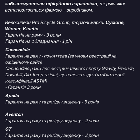
забезпечуються офіційною гарантією,
термін якої
встановлюється фірмою – виробником.
Велосипеди Pro Bicycle Group, торгові марки:
Cyclone,
Winner, Kinetic.
Гарантія на раму - 3 роки
Гарантія на обладнання - 1 рік
Cannondale
Гарантія на раму - пожиттєва (за умови реєстрації на
офіційному сайті)
Cannondale рами для екстримального спорту Gravity, Freeride,
Downhill, Dirt Jump та інші, що належать до п'ятої категорії
класифікації ASTM)
- Гарантія 3 роки
Apollo
Гарантія на раму та ригідну виделку - 5 років
Aventon
Гарантія на раму та ригідну виделку - 2 роки
GT
Гарантія на раму та ригідну виделку - 2 роки