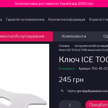
Безкоштовна доставка по Україні від 3000 грн.
ка
Гарантія та повернення
Контактна інформація
Корисні ста
ти
ументи/обслуговування
Компоненти
Од
Головна
Інструменти/обслуговув
Ключ ICE TOOLZ 37B1 конусний 15х1
Ключ ICE TO
В наявності
Артикул: TOO-45-02
245 грн
%
Увійти
для відображення нак
Придбат