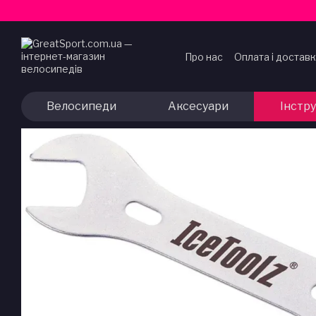
Перейти до основного контенту
Про нас
Оплата і достав
Договір публічної офер
Велосипеди
Аксесуари
Інстр