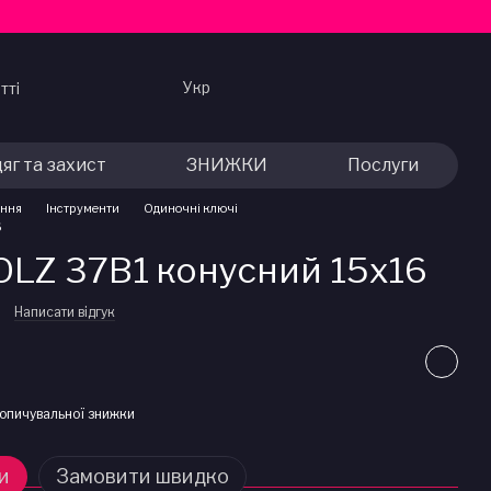
Укр
тті
яг та захист
ЗНИЖКИ
Послуги
ання
Інструменти
Одиночні ключі
6
OLZ 37B1 конусний 15х16
Написати відгук
опичувальної знижки
и
Замовити швидко