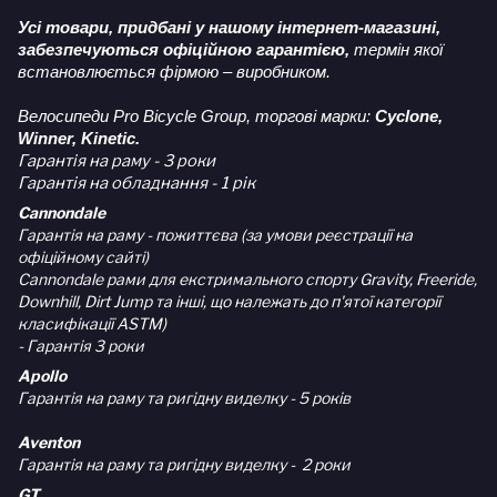
Усі товари, придбані у нашому інтернет-магазині,
забезпечуються офіційною гарантією,
термін якої
встановлюється фірмою – виробником.
Велосипеди Pro Bicycle Group, торгові марки:
Cyclone,
Winner, Kinetic.
Гарантія на раму - 3 роки
Гарантія на обладнання - 1 рік
Cannondale
Гарантія на раму - пожиттєва (за умови реєстрації на
офіційному сайті)
Cannondale рами для екстримального спорту Gravity, Freeride,
Downhill, Dirt Jump та інші, що належать до п'ятої категорії
класифікації ASTM)
- Гарантія 3 роки
Apollo
Гарантія на раму та ригідну виделку - 5 років
Aventon
Гарантія на раму та ригідну виделку - 2 роки
GT