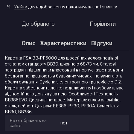
Увійти
для відображення накопичувальної знижки
%
До обраного
Порівняти
Опис
Характеристики
Відгуки
Каретка FSA BB-PF6000 для шосейних велосипедів зі
стаканом стандарту BB30, шириною 68-73 мм. Сталеві
картріджні підшипники впресовані в корпус каретки, вони
бездоганно працюють в будь-яких умовах і не вимагають
обслуговування. Сумісна з електронною трансмісією Di2.
Каретка забезпечить легке педалювання і позбавить вас
від постійного догляду за нею. Особливості Технологія:
BB386EVO. Дисципліна: шосе. Матеріал: сплав алюмінію,
сталь, нейлон. Для рам: BB386, PF30, PF30A. Сумісність:
BB30, BB386.
Не отображать на
нет
сайте