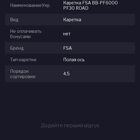
Каретка FSA BB-PF6000
НаименованиеУкр
PF30 ROAD
Вид
Каретка
Не оплачивать
нет
бонусами
Бренд
FSA
Тип каретки
Полая ось
Порядок
4.5
сортировки
Додайте перший відгук