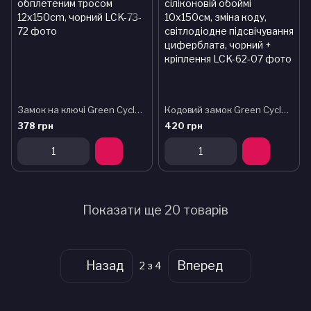
Замок на ключі Green Cycle GLK-220 з обплетеним тросом 12х150cm, чорний
Кодовий замок Green Cycle PYM3789 (PY3127) в сіліконовій обоймі 10x150см, зміна коду, світлодіодне підсвічування циферблата, чорний + кріплення
378 грн
420 грн
Показати ще 20 товарів
Назад
Вперед
2
з 4