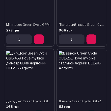
Мінінасос Green Cycle GPM-219 алюмінієвий, presta+schrader, 120psi, срібло
Підлоговий насос Green Cycle GPF-355 сталевий з манометром, presta + schrader, 160psi
278 грн
966 грн
Дінг-Донг Green Cycle GBL-458 I love my bike діаметр 80мм червоний
Дзвінок Green Cycle GBL-251 I love my bike cтальной чорний
168 грн
63 грн