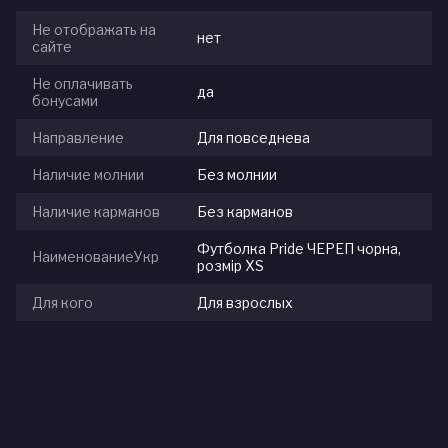
Не отображать на
нет
сайте
Не оплачивать
да
бонусами
Направление
Для повседнева
Наличие молнии
Без молнии
Наличие карманов
Без карманов
Футболка Pride ЧЕРЕП чорна,
НаименованиеУкр
розмір XS
Для кого
Для взрослых