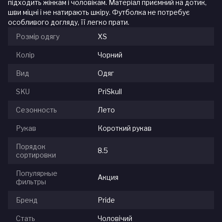
підходить жінкам і чоловікам. Матеріал приємний на дотик,
шви міцні і не натирають шкіру. Футболка не потребує
особливого догляду, її легко прати.
Розмір одягу
XS
Колір
Чорний
Вид
Одяг
SKU
PriSkull
Сезонность
Лето
Рукав
Короткий рукав
Порядок
8.5
сортировки
Популярные
Акция
фильтры
Бренд
Pride
Стать
Чоловічий